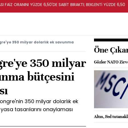
I FAİZ ORANINI YÜZDE 6,50'DE SABİT BIRAKTI; BEKLENTİ YÜZDE 6,50
re'ye 350 milyar dolarlık ek savunma
Öne Çıka
re'ye 350 milyar
Gözler NATO Zirve
unma bütçesini
sı
ngre'nin 350 milyar dolarlık ek
yasa tasarılarını onaylaması
Altın, Fed tutanak