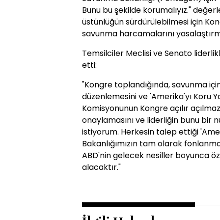
Bunu bu şekilde korumalıyız." değer
üstünlüğün sürdürülebilmesi için Kongr
savunma harcamalarını yasalaştırmas
Temsilciler Meclisi ve Senato liderl
etti:
"Kongre toplandığında, savunma için
düzenlemesini ve 'Amerika'yı Koru Ya
Komisyonunun Kongre açılır açılmaz 
onaylamasını ve liderliğin bunu bir 
istiyorum. Herkesin talep ettiği 'Ame
Bakanlığımızın tam olarak fonlanması 
ABD'nin gelecek nesiller boyunca ö
alacaktır."