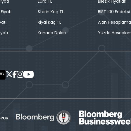
iyatı
Euro TL
Bilezik Fiyatları
 Fiyatı
Sterin Kaç TL
BIST 100 Endeksi
yatı
Riyal Kaç TL
Altın Hesaplama
iyatı
Kanada Doları
Yüzde Hesapla