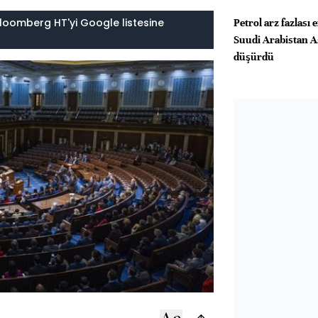
loomberg HT'yi Google listesine
Petrol arz fazlası 
Suudi Arabistan As
düşürdü