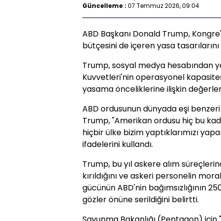
Güncelleme :
07 Temmuz 2026, 09:04
ABD Başkanı Donald Trump, Kongre'n
bütçesini de içeren yasa tasarılarını 
Trump, sosyal medya hesabından yap
Kuvvetleri'nin operasyonel kapasite
yasama önceliklerine ilişkin değerl
ABD ordusunun dünyada eşi benzeri 
Trump, "Amerikan ordusu hiç bu kada
hiçbir ülke bizim yaptıklarımızı yap
ifadelerini kullandı.
Trump, bu yıl askere alım süreçlerin
kırıldığını ve askeri personelin mor
gücünün ABD'nin bağımsızlığının 250
gözler önüne serildiğini belirtti.
Savunma Bakanlığı (Pentagon) için "