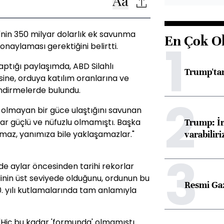
in 350 milyar dolarlık ek savunma
En Çok O
1
onaylaması gerektiğini belirtti.
tığı paylaşımda, ABD Silahlı
Trump'tan
sine, orduya katılım oranlarına ve
endirmelerde bulundu.
2
olmayan bir güce ulaştığını savunan
Trump: İr
r güçlü ve nüfuzlu olmamıştı. Başka
varabiliri
amaz, yanımıza bile yaklaşamazlar."
3
de aylar öncesinden tarihi rekorlar
alinin üst seviyede olduğunu, ordunun bu
Resmi Ga
. yılı kutlamalarında tam anlamıyla
Hiç bu kadar 'formunda' olmamıştı.