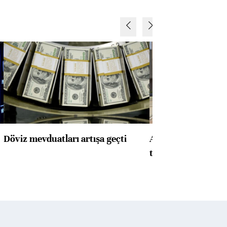
Döviz mevduatları artışa geçti
ABD'de konut başla
toparlandı