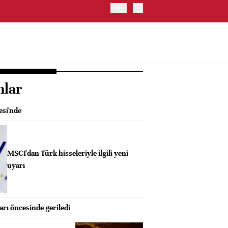
OYAK ÇİMENTO İKİNCİ ÇEY
nlar
si'nde
MSCI'dan Türk hisseleriyle ilgili yeni
uyarı
ları öncesinde geriledi