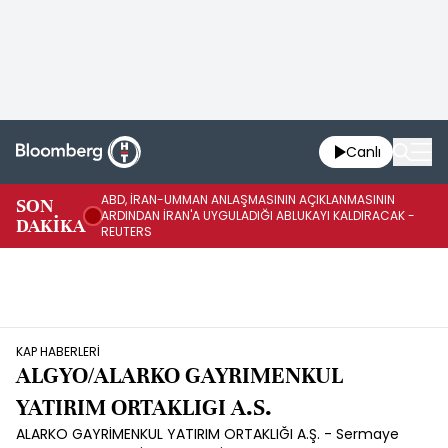
Canlı
ABD, İRAN-UMMAN ANLAŞMASININ AÇIKLANMASININ
AB
SON
ARDINDAN İRAN'A UYGULADIĞI ABLUKAYI KALDIRACAK -
GE
DAKİKA
REUTERS
UY
KAP HABERLERİ
ALGYO/ALARKO GAYRIMENKUL
YATIRIM ORTAKLIGI A.S.
ALARKO GAYRİMENKUL YATIRIM ORTAKLIĞI A.Ş. - Sermaye