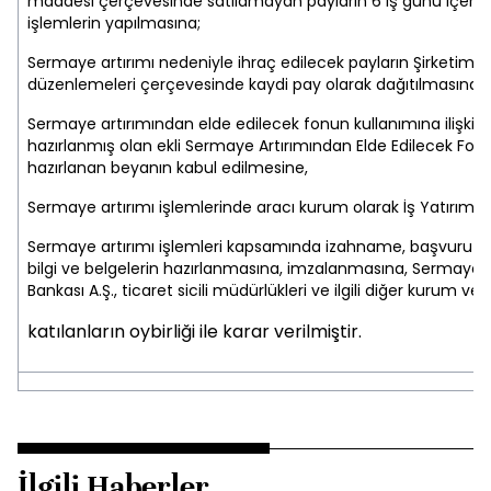
maddesi çerçevesinde satılamayan payların 6 iş günü içerisind
işlemlerin yapılmasına;
Sermaye artırımı nedeniyle ihraç edilecek payların Şirketimiz p
düzenlemeleri çerçevesinde kaydi pay olarak dağıtılmasına ve
Sermaye artırımından elde edilecek fonun kullanımına ilişkin 
hazırlanmış olan ekli Sermaye Artırımından Elde Edilecek Fon
hazırlanan beyanın kabul edilmesine,
Sermaye artırımı işlemlerinde aracı kurum olarak İş Yatırım 
Sermaye artırımı işlemleri kapsamında izahname, başvuru form
bilgi ve belgelerin hazırlanmasına, imzalanmasına, Sermaye Piy
Bankası A.Ş., ticaret sicili müdürlükleri ve ilgili diğer kurum ve 
katılanların oybirliği ile karar verilmiştir.
İlgili Haberler