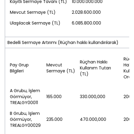
Kayıtlı Sermaye Tavanı (TL)
10.000.000.000
Mevcut Sermaye (TL)
2.028.600.000
Ulaşılacak Sermaye (TL)
6.085.800.000
Bedelli Sermaye Artırımı (Rüçhan hakkı kullandırılarak)
Rüç
Rüçhan Hakkı
Pay Grup
Mevcut
Hakkı
Kullanım Tutarı
Bilgileri
Sermaye (TL)
Kull
(TL)
Oran
A Grubu, İşlem
Görmüyor,
165.000
330.000,000
200,
TREALGY00011
B Grubu, İşlem
Görmüyor,
235.000
470.000,000
200,
TREALGY00029