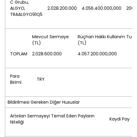
C Grubu,
ALGYO,
2.028.200.000
4.056.400.000,000
200,
TRAALGYO91Q5
Mevcut Sermaye
Rüçhan Hakkı Kullanım Tutar
(TL)
(TL)
TOPLAM
2.028.600.000
4.057.200.000,000
Para
TRY
Birimi
Bildirilmesi Gereken Diğer Hususlar
Artırılan Sermayeyi Temsil Eden Payların
Kaydi Pay
Niteliği