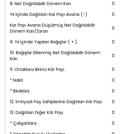
8. Net Dağıtılabilir Dönem Karı
0
Yıl İçinde Dağıtılan Kar Payı Avansı (-)
0
Kar Payı Avansı Düşülmüş Net Dağıtılabilir
0
Dönem Karı/Zararı
9. Yıl İçinde Yapılan Bağışlar ( + )
0
10. Bağışlar Eklenmiş Net Dağıtılabilir Dönem
0
Karı
11. Ortaklara Birinci Kâr Payı
0
* Nakit
0
* Bedelsiz
0
12. İmtiyazlı Pay Sahiplerine Dağıtılan Kâr Payı
0
13. Dağıtılan Diğer Kâr Payı
0
* Çalışanlara
0