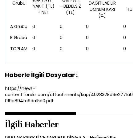
KAR PAYI -
KAR PAYI
Grubu
DAĞITILABİLİR
P
NAKİT (TL)
- BEDELSİZ
DÖNEM KARI
TUTA
- NET
(TL)
(%)
A Grubu
0
0
0
0
B Grubu
0
0
0
0
TOPLAM
0
0
0
0
Haberle İlgili Dosyalar :
https://news-
content.foreks.com/attachments/kap/4028328d9e2771a0
019e894fa9da15d0.pdf
İlgili Haberler
IŞIKLAR ENERJİ VE YAPI HOLDİNG A.Ş. - Herhangi Bir