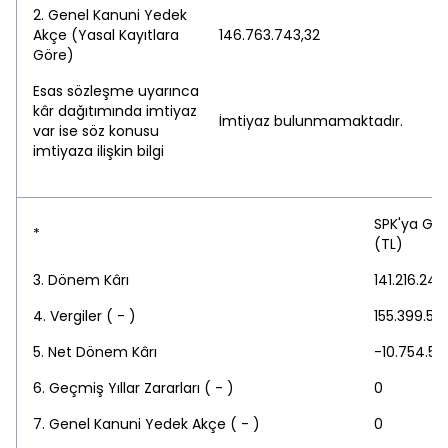
2. Genel Kanuni Yedek
Akçe (Yasal Kayıtlara
146.763.743,32
Göre)
Esas sözleşme uyarınca
kâr dağıtımında imtiyaz
İmtiyaz bulunmamaktadır.
var ise söz konusu
imtiyaza ilişkin bilgi
SPK'ya Gö
*
(TL)
3. Dönem Kârı
141.216.246
4. Vergiler ( - )
155.399.521
5. Net Dönem Kârı
-10.754.513
6. Geçmiş Yıllar Zararları ( - )
0
7. Genel Kanuni Yedek Akçe ( - )
0