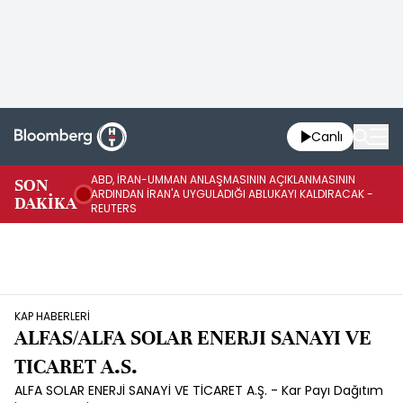
Canlı
ABD, İRAN-UMMAN ANLAŞMASININ AÇIKLANMASININ
AB
SON
ARDINDAN İRAN'A UYGULADIĞI ABLUKAYI KALDIRACAK -
GE
DAKİKA
REUTERS
UY
KAP HABERLERİ
ALFAS/ALFA SOLAR ENERJI SANAYI VE
TICARET A.S.
ALFA SOLAR ENERJİ SANAYİ VE TİCARET A.Ş. - Kar Payı Dağıtım