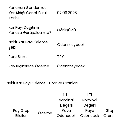
Konunun Gündemde
Yer Aldığı Genel Kurul
02.06.2026
Tarihi
Kar Payı Dağıtımı
Görüşüldü
Konusu Görüşüldü mü?
Nakit Kar Payı Ödeme
Ödenmeyecek
Şekli
Para Birimi
TRY
Pay Biçiminde Ödeme
Ödenmeyecek
Nakit Kar Payı Ödeme Tutar ve Oranları
1 TL
1 TL
Nominal
Nominal
Değerli
Değerli
Pay Grup
Paya
Paya
Stopa
Ödeme
Bilgileri
Ödenecek
Ödenecek
Oranı(