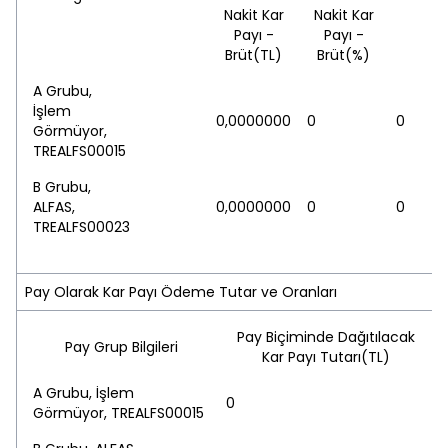
Nakit Kar
Nakit Kar
Payı -
Payı -
Brüt(TL)
Brüt(%)
A Grubu,
İşlem
0,0000000
0
0
Görmüyor,
TREALFS00015
B Grubu,
ALFAS,
0,0000000
0
0
TREALFS00023
Pay Olarak Kar Payı Ödeme Tutar ve Oranları
Pay Biçiminde Dağıtılacak
Pay Grup Bilgileri
Kar Payı Tutarı(TL)
A Grubu, İşlem
0
Görmüyor, TREALFS00015