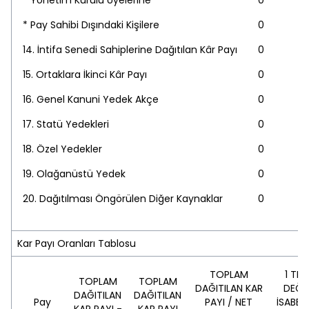
* Yönetim Kurulu Üyelerine
0
* Pay Sahibi Dışındaki Kişilere
0
14. İntifa Senedi Sahiplerine Dağıtılan Kâr Payı
0
15. Ortaklara İkinci Kâr Payı
0
16. Genel Kanuni Yedek Akçe
0
17. Statü Yedekleri
0
18. Özel Yedekler
0
19. Olağanüstü Yedek
0
20. Dağıtılması Öngörülen Diğer Kaynaklar
0
Kar Payı Oranları Tablosu
TOPLAM
1 TL
TOPLAM
TOPLAM
DAĞITILAN KAR
DEĞE
DAĞITILAN
DAĞITILAN
Pay
PAYI / NET
İSABET