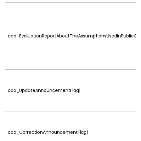
oda_EvaluationReportAboutTheAssumptionsUsedInPublicOffe
oda_UpdateAnnouncementFlag|
oda_CorrectionAnnouncementFlag|