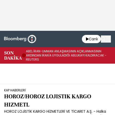
Canlı
ABD, İRAN-UMMAN ANLAŞMASININ AÇIKLANMASININ
AB
SON
ARDINDAN İRAN'A UYGULADIĞI ABLUKAYI KALDIRACAK -
GE
DAKİKA
REUTERS
UY
KAP HABERLERİ
HOROZ/HOROZ LOJISTIK KARGO
HIZMETL
HOROZ LOJİSTİK KARGO HİZMETLERİ VE TİCARET A.Ş. - Halka