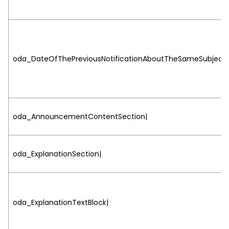
oda_DateOfThePreviousNotificationAboutTheSameSubject|ht
oda_AnnouncementContentSection|
oda_ExplanationSection|
oda_ExplanationTextBlock|