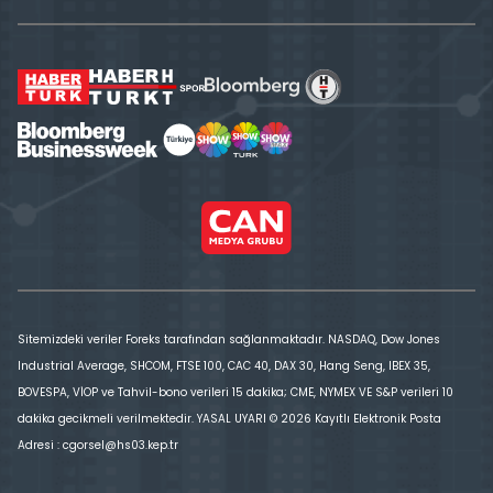
Sitemizdeki veriler Foreks tarafından sağlanmaktadır. NASDAQ, Dow Jones
Industrial Average, SHCOM, FTSE 100, CAC 40, DAX 30, Hang Seng, IBEX 35,
BOVESPA, VİOP ve Tahvil-bono verileri 15 dakika; CME, NYMEX VE S&P verileri 10
dakika gecikmeli verilmektedir. YASAL UYARI © 2026 Kayıtlı Elektronik Posta
Adresi : cgorsel@hs03.kep.tr