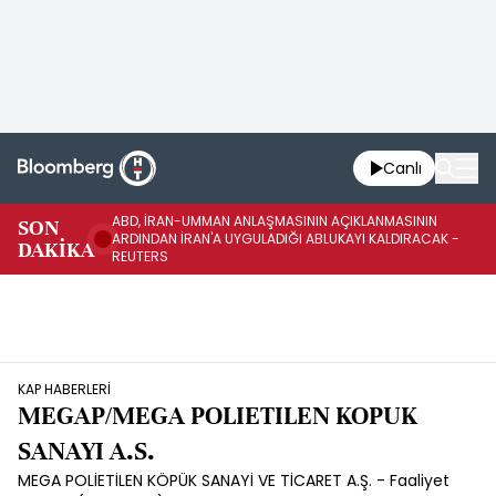
Canlı
ABD, İRAN-UMMAN ANLAŞMASININ AÇIKLANMASININ
AB
SON
ARDINDAN İRAN'A UYGULADIĞI ABLUKAYI KALDIRACAK -
GE
DAKİKA
REUTERS
UY
KAP HABERLERİ
MEGAP/MEGA POLIETILEN KOPUK
SANAYI A.S.
MEGA POLİETİLEN KÖPÜK SANAYİ VE TİCARET A.Ş. - Faaliyet