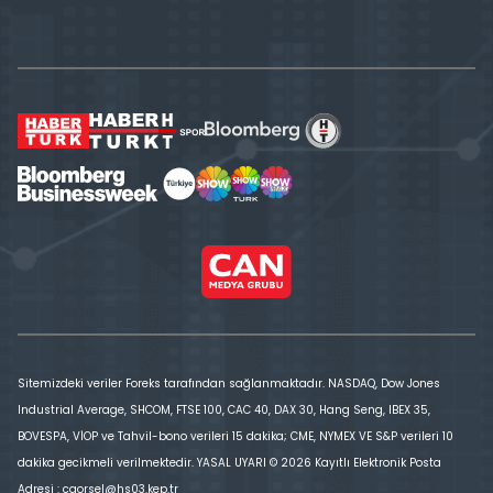
Sitemizdeki veriler Foreks tarafından sağlanmaktadır. NASDAQ, Dow Jones
Industrial Average, SHCOM, FTSE 100, CAC 40, DAX 30, Hang Seng, IBEX 35,
BOVESPA, VİOP ve Tahvil-bono verileri 15 dakika; CME, NYMEX VE S&P verileri 10
dakika gecikmeli verilmektedir. YASAL UYARI © 2026 Kayıtlı Elektronik Posta
Adresi : cgorsel@hs03.kep.tr