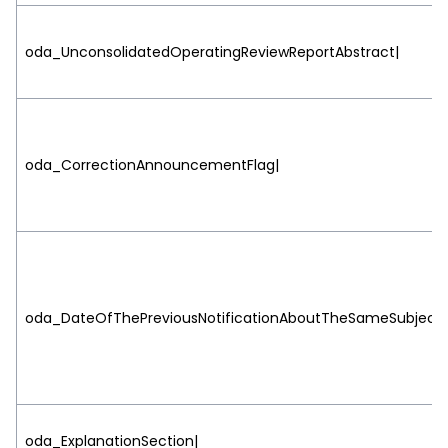
oda_UnconsolidatedOperatingReviewReportAbstract|
oda_CorrectionAnnouncementFlag|
oda_DateOfThePreviousNotificationAboutTheSameSubject|
oda_ExplanationSection|