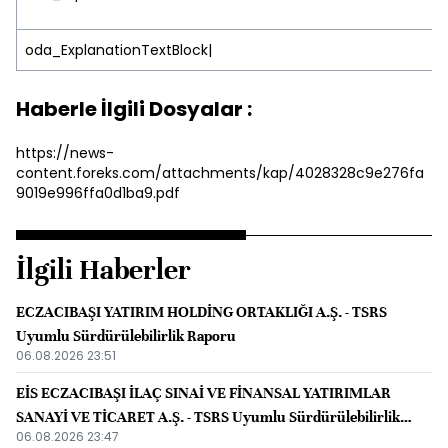
oda_ExplanationTextBlock|
Haberle İlgili Dosyalar :
https://news-
content.foreks.com/attachments/kap/4028328c9e276fa
9019e996ffa0d1ba9.pdf
İlgili Haberler
ECZACIBAŞI YATIRIM HOLDİNG ORTAKLIĞI A.Ş. - TSRS
Uyumlu Sürdürülebilirlik Raporu
06.08.2026 23:51
EİS ECZACIBAŞI İLAÇ SINAİ VE FİNANSAL YATIRIMLAR
SANAYİ VE TİCARET A.Ş. - TSRS Uyumlu Sürdürülebilirlik
06.08.2026 23:47
Raporu