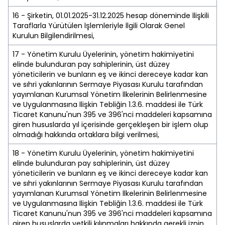
16 - Şirketin, 01.01.2025-31.12.2025 hesap döneminde İlişkili
Taraflarla Yürütülen İşlemleriyle İlgili Olarak Genel
Kurulun Bilgilendirilmesi,
17 - Yönetim Kurulu Üyelerinin, yönetim hakimiyetini
elinde bulunduran pay sahiplerinin, üst düzey
yöneticilerin ve bunların eş ve ikinci dereceye kadar kan
ve sıhri yakınlarının Sermaye Piyasası Kurulu tarafından
yayımlanan Kurumsal Yönetim İlkelerinin Belirlenmesine
ve Uygulanmasına İlişkin Tebliğin 1.3.6. maddesi ile Türk
Ticaret Kanunu'nun 395 ve 396'nci maddeleri kapsamına
giren hususlarda yıl içerisinde gerçekleşen bir işlem olup
olmadığı hakkında ortaklara bilgi verilmesi,
18 - Yönetim Kurulu Üyelerinin, yönetim hakimiyetini
elinde bulunduran pay sahiplerinin, üst düzey
yöneticilerin ve bunların eş ve ikinci dereceye kadar kan
ve sıhri yakınlarının Sermaye Piyasası Kurulu tarafından
yayımlanan Kurumsal Yönetim İlkelerinin Belirlenmesine
ve Uygulanmasına İlişkin Tebliğin 1.3.6. maddesi ile Türk
Ticaret Kanunu'nun 395 ve 396'nci maddeleri kapsamına
giren hususlarda yetkili kılınmaları hakkında gerekli iznin