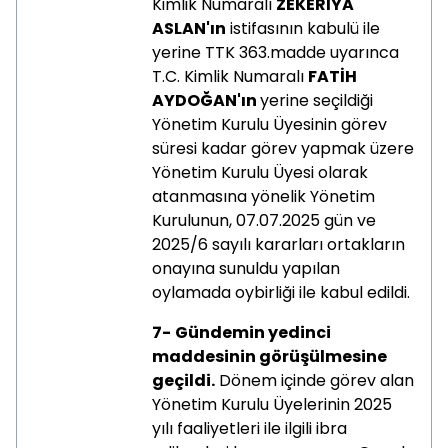
Kimlik Numaralı
ZEKERİYA
ASLAN'ın
istifasının kabulü ile
yerine TTK 363.madde uyarınca
T.C. Kimlik Numaralı
FATİH
AYDOĞAN'ın
yerine seçildiği
Yönetim Kurulu Üyesinin görev
süresi kadar görev yapmak üzere
Yönetim Kurulu Üyesi olarak
atanmasına yönelik Yönetim
Kurulunun, 07.07.2025 gün ve
2025/6 sayılı kararları ortakların
onayına sunuldu yapılan
oylamada oybirliği ile kabul edildi.
7-
Gündemin yedinci
maddesinin görüşülmesine
geçildi.
Dönem içinde görev alan
Yönetim Kurulu Üyelerinin 2025
yılı faaliyetleri ile ilgili ibra