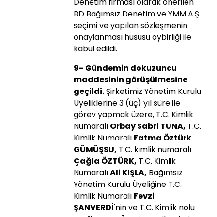
Denetim firması olarak önerilen
BD Bağımsız Denetim ve YMM A.Ş.
seçimi ve yapılan sözleşmenin
onaylanması hususu oybirliği ile
kabul edildi.
9-
Gündemin dokuzuncu
maddesinin görüşülmesine
geçildi.
Şirketimiz Yönetim Kurulu
Üyeliklerine 3 (üç) yıl süre ile
görev yapmak üzere, T.C. Kimlik
Numaralı
Orbay Sabri TUNA,
T.C.
Kimlik Numaralı
Fatma Öztürk
GÜMÜŞSU,
T.C. kimlik numaralı
Çağla ÖZTÜRK,
T.C. Kimlik
Numaralı
Ali KIŞLA,
Bağımsız
Yönetim Kurulu Üyeliğine T.C.
Kimlik Numaralı
Fevzi
ŞANVERDİ
'nin ve T.C. Kimlik nolu