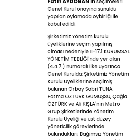
Fatih AYDOĞAN'ın
seçilmeleri
Genel Kurul onayına sunuldu
yapılan oylamada oybirliği ile
kabul edildi.
Şirketimiz Yönetim kurulu
üyeliklerine seçim yapılmış
olması nedeniyle II-17.1 KURUMSAL
YÖNETİM TEBLİĞİ'nde yer alan
(4.4.7.) numaralı ilke uyarınca
Genel Kurulda; Şirketimiz Yönetim
Kurulu Üyeliklerine seçilmiş
bulunan Orbay Sabri TUNA,
Fatma ÖZTÜRK GÜMÜŞSU, Çağla
ÖZTÜRK ve Ali KIŞLA'nın Metro
Grup Şirketlerinde Yönetim
Kurulu Üyeliği ve üst düzey
yöneticilik görevlerinde
bulundukları, Bağımsız Yönetim