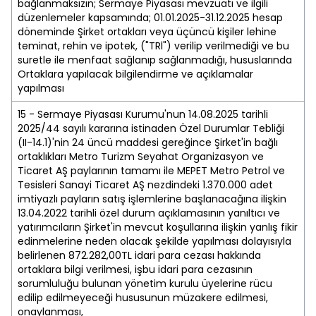
bağlanmaksızın; Sermaye Piyasası mevzuatı ve ilgili
düzenlemeler kapsamında; 01.01.2025-31.12.2025 hesap
döneminde Şirket ortakları veya üçüncü kişiler lehine
teminat, rehin ve ipotek, ("TRİ") verilip verilmediği ve bu
suretle ile menfaat sağlanıp sağlanmadığı, hususlarında
Ortaklara yapılacak bilgilendirme ve açıklamalar
yapılması
15 - Sermaye Piyasası Kurumu'nun 14.08.2025 tarihli
2025/44 sayılı kararına istinaden Özel Durumlar Tebliği
(II-14.1)'nin 24 üncü maddesi gereğince Şirket'in bağlı
ortaklıkları Metro Turizm Seyahat Organizasyon ve
Ticaret AŞ paylarının tamamı ile MEPET Metro Petrol ve
Tesisleri Sanayi Ticaret AŞ nezdindeki 1.370.000 adet
imtiyazlı payların satış işlemlerine başlanacağına ilişkin
13.04.2022 tarihli özel durum açıklamasının yanıltıcı ve
yatırımcıların Şirket'in mevcut koşullarına ilişkin yanlış fikir
edinmelerine neden olacak şekilde yapılması dolayısıyla
belirlenen 872.282,00TL idari para cezası hakkında
ortaklara bilgi verilmesi, işbu idari para cezasının
sorumluluğu bulunan yönetim kurulu üyelerine rücu
edilip edilmeyeceği hususunun müzakere edilmesi,
onaylanması,