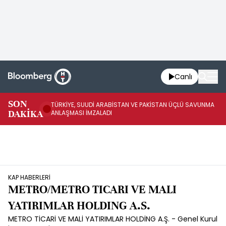
Canlı
SON
TÜRKİYE, SUUDİ ARABİSTAN VE PAKİSTAN ÜÇLÜ SAVUNMA
TR
DAKİKA
ANLAŞMASI İMZALADI
BN
KAP HABERLERİ
METRO/METRO TICARI VE MALI
YATIRIMLAR HOLDING A.S.
METRO TİCARİ VE MALİ YATIRIMLAR HOLDİNG A.Ş. - Genel Kurul