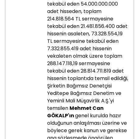
tekabül eden 54.000.000.000
adet hisseden, toplam
214.818.564 TL sermayesine
tekabül eden 21.481.856.400 adet
hissenin asaleten, 73.328.554,19
TL sermayesine tekabül eden
7.332.855.419 adet hissenin
vekaleten olmak üzere toplam
288.147.118,19 sermayesine
tekabül eden 28.814.711.819 adet
hissenin toplantıda temsil edildiği,
Şirketin Bağımsız Denetçisi
Yeditepe Bağımsız Denetim ve
Yeminli Mali Müşavirlik A.Ş.'yi
temsilen
Mehmet Can
GÖKALP'ın
genel kurulda hazır
olduğunun anlaşılması üzerine ve
böylece gerek kanun ve gerekse
ana sözleşmede öngörülen