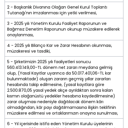
2 - Başkanlık Divanına Olağan Genel Kurul Toplantı
Tutanağı'nın imzalanması için yetki verilmesi,
3 - 2025 yılı Yönetim Kurulu Faaliyet Raporunun ve
Bağımsız Denetim Raporunun okunup müzakere edilerek
onaylanması,
4 - 2025 yılı Bilanço Kar ve Zarar Hesabının okunması,
müzakeresi ve tasdiki,
5 - Şirketimizin 2025 yılı faaliyetleri sonucu
560.413.149,00-TL dönem net zararı meydana gelmiş
olup, (Yasal Kayıtlar uyarınca da 50.017.401,06-TL kar
bulunmaktadır) oluşan zararın geçmiş yıllar zararları
hesabında takip edilmesine, (yasal kayıtlara göre
2.500.870,05 yasal yedek akçe ayrıldıktan sonra kalan
kısmın olağanüstü yedekler hesabına kaydedilmesine)
zarar oluşması nedeniyle dağıtılacak dönem kârı
olmadığından, kâr payı dağıtılmamasına ilişkin teklifinin
müzakere edilmesi ve ortaklarımızın onayına sunulması,
6 - Yıl içerisinde istifa eden Yönetim Kurulu üyelerinin