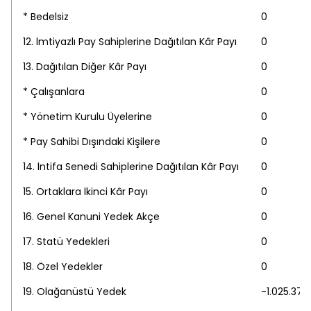
* Bedelsiz
0
12. İmtiyazlı Pay Sahiplerine Dağıtılan Kâr Payı
0
13. Dağıtılan Diğer Kâr Payı
0
* Çalışanlara
0
* Yönetim Kurulu Üyelerine
0
* Pay Sahibi Dışındaki Kişilere
0
14. İntifa Senedi Sahiplerine Dağıtılan Kâr Payı
0
15. Ortaklara İkinci Kâr Payı
0
16. Genel Kanuni Yedek Akçe
0
17. Statü Yedekleri
0
18. Özel Yedekler
0
19. Olağanüstü Yedek
-1.025.370