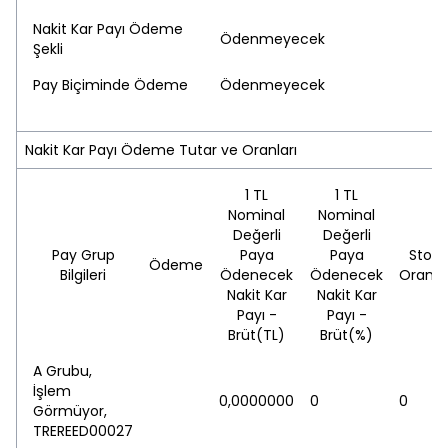
Nakit Kar Payı Ödeme
Ödenmeyecek
Şekli
Pay Biçiminde Ödeme
Ödenmeyecek
Nakit Kar Payı Ödeme Tutar ve Oranları
1 TL
1 TL
Nominal
Nominal
Değerli
Değerli
Pay Grup
Paya
Paya
Stopa
Ödeme
Bilgileri
Ödenecek
Ödenecek
Oranı(
Nakit Kar
Nakit Kar
Payı -
Payı -
Brüt(TL)
Brüt(%)
A Grubu,
İşlem
0,0000000
0
0
Görmüyor,
TREREED00027