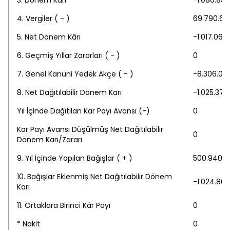
3. Dönem Kârı
-1.086.855
4. Vergiler ( - )
69.790.69
5. Net Dönem Kârı
-1.017.064
6. Geçmiş Yıllar Zararları ( - )
0
7. Genel Kanuni Yedek Akçe ( - )
-8.306.05
8. Net Dağıtılabilir Dönem Karı
-1.025.370
Yıl İçinde Dağıtılan Kar Payı Avansı (-)
0
Kar Payı Avansı Düşülmüş Net Dağıtılabilir
0
Dönem Karı/Zararı
9. Yıl İçinde Yapılan Bağışlar ( + )
500.940
10. Bağışlar Eklenmiş Net Dağıtılabilir Dönem
-1.024.86
Karı
11. Ortaklara Birinci Kâr Payı
0
* Nakit
0