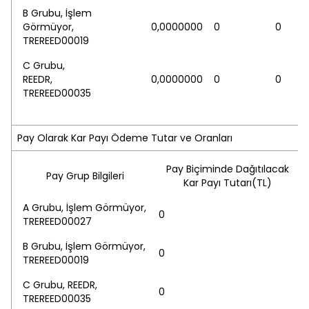
B Grubu, İşlem
Görmüyor,
0,0000000
0
0
TREREED00019
C Grubu,
REEDR,
0,0000000
0
0
TREREED00035
Pay Olarak Kar Payı Ödeme Tutar ve Oranları
Pay Biçiminde Dağıtılacak
Pay Grup Bilgileri
Kar Payı Tutarı(TL)
A Grubu, İşlem Görmüyor,
0
TREREED00027
B Grubu, İşlem Görmüyor,
0
TREREED00019
C Grubu, REEDR,
0
TREREED00035