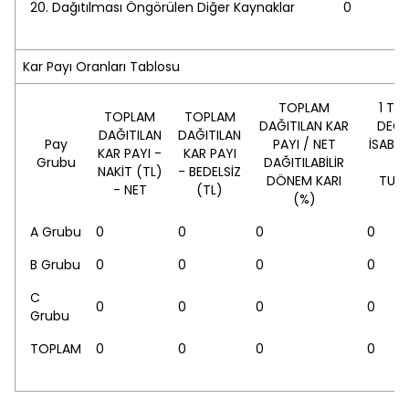
20. Dağıtılması Öngörülen Diğer Kaynaklar
0
Kar Payı Oranları Tablosu
TOPLAM
1 TL
TOPLAM
TOPLAM
DAĞITILAN KAR
DEĞE
DAĞITILAN
DAĞITILAN
Pay
PAYI / NET
İSABET
KAR PAYI -
KAR PAYI
Grubu
DAĞITILABİLİR
P
NAKİT (TL)
- BEDELSİZ
DÖNEM KARI
TUTA
- NET
(TL)
(%)
A Grubu
0
0
0
0
B Grubu
0
0
0
0
C
0
0
0
0
Grubu
TOPLAM
0
0
0
0