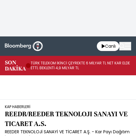
Canlı
SON
TÜRK TELEKOM İKİNCİ ÇEYREKTE 6 MİLYAR TL NET KAR ELDE
AB
DAKİKA
ETTİ; BEKLENTİ 4,9 MİLYAR TL
İR
KAP HABERLERİ
REEDR/REEDER TEKNOLOJI SANAYI VE
TICARET A.S.
REEDER TEKNOLOJİ SANAYİ VE TİCARET A.Ş. - Kar Payı Dağıtım