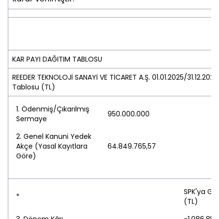
KAR PAYI DAĞITIM TABLOSU
REEDER TEKNOLOJİ SANAYİ VE TİCARET A.Ş. 01.01.2025/31.12.202
Tablosu (TL)
1. Ödenmiş/Çıkarılmış
950.000.000
Sermaye
2. Genel Kanuni Yedek
Akçe (Yasal Kayıtlara
64.849.765,57
Göre)
SPK'ya Gö
*
(TL)