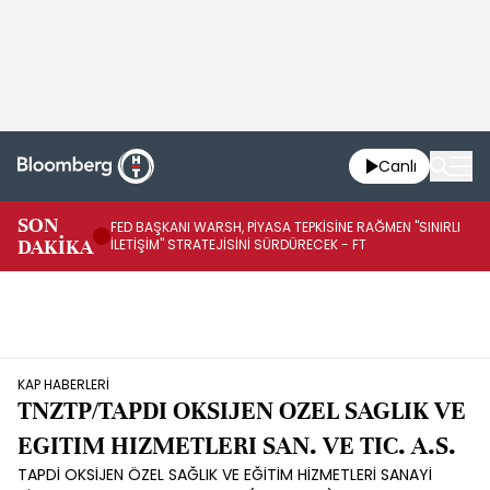
Canlı
SON
FED BAŞKANI WARSH, PİYASA TEPKİSİNE RAĞMEN "SINIRLI
FE
DAKİKA
İLETİŞİM" STRATEJİSİNİ SÜRDÜRECEK - FT
SÜ
KAP HABERLERİ
TNZTP/TAPDI OKSIJEN OZEL SAGLIK VE
EGITIM HIZMETLERI SAN. VE TIC. A.S.
TAPDİ OKSİJEN ÖZEL SAĞLIK VE EĞİTİM HİZMETLERİ SANAYİ