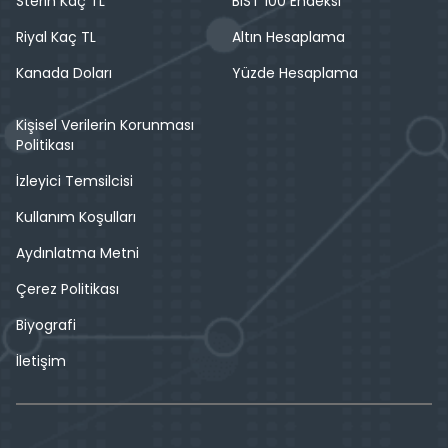
Sterin Kaç TL
BIST 100 Endeksi
Riyal Kaç TL
Altın Hesaplama
Kanada Doları
Yüzde Hesaplama
Kişisel Verilerin Korunması
Politikası
İzleyici Temsilcisi
Kullanım Koşulları
Aydınlatma Metni
Çerez Politikası
Biyografi
İletişim