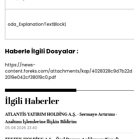
oda_ExplanationTextBlock|
Haberle İlgili Dosyalar :
https://news-
content.foreks.com/attachments/kap/4028328c9d7b22d
2019e042cf38019c0.pdf
İlgili Haberler
ATLANTİS YATIRIM HOLDİNG A.Ş. - Sermaye Artırımı -
Azaltımı İşlemlerine İlişkin Bildirim
05.08.2026 23:40