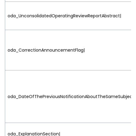
oda_UnconsolidatedOperatingReviewReportAbstract|
oda_CorrectionAnnouncementFlag|
oda_DateOfThePreviousNotificationAboutTheSameSubject|
oda_ExplanationSection|