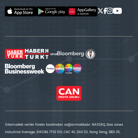
Sitemizdeki veriler Foreks tarafından sağlanmaktadır. NASDAQ, Dow Jones
Industrial Average, SHCOM, FTSE 100, CAC 40, DAX 30, Hang Seng, IBEX 35,