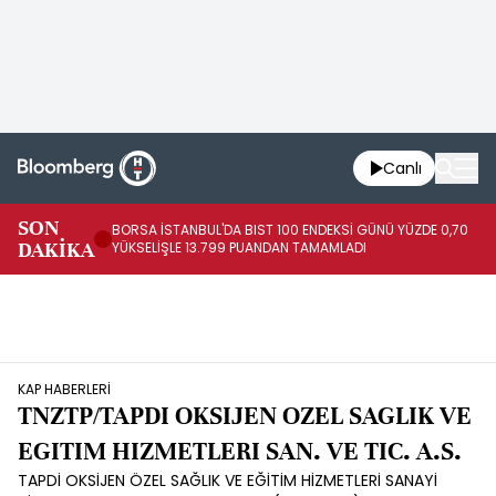
Canlı
SON
BORSA İSTANBUL'DA BIST 100 ENDEKSİ GÜNÜ YÜZDE 0,70
AB
DAKİKA
YÜKSELİŞLE 13.799 PUANDAN TAMAMLADI
AR
KAP HABERLERİ
TNZTP/TAPDI OKSIJEN OZEL SAGLIK VE
EGITIM HIZMETLERI SAN. VE TIC. A.S.
TAPDİ OKSİJEN ÖZEL SAĞLIK VE EĞİTİM HİZMETLERİ SANAYİ