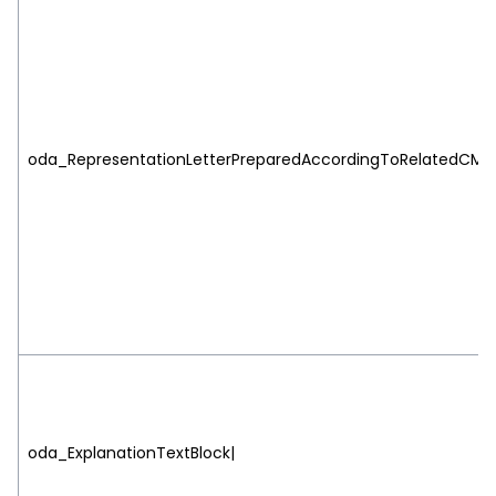
oda_RepresentationLetterPreparedAccordingToRelatedCMBC
oda_ExplanationTextBlock|