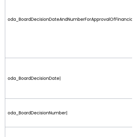
oda_BoardDecisionDateAndNumberForApprovalOfFinancialSt
oda_BoardDecisionDate|
oda_BoardDecisionNumber|