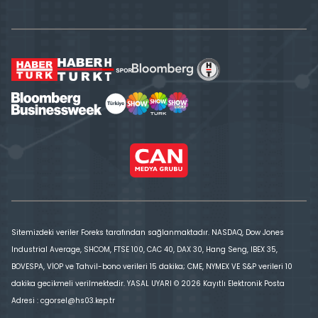
Sitemizdeki veriler Foreks tarafından sağlanmaktadır. NASDAQ, Dow Jones
Industrial Average, SHCOM, FTSE 100, CAC 40, DAX 30, Hang Seng, IBEX 35,
BOVESPA, VİOP ve Tahvil-bono verileri 15 dakika; CME, NYMEX VE S&P verileri 10
dakika gecikmeli verilmektedir. YASAL UYARI © 2026 Kayıtlı Elektronik Posta
Adresi : cgorsel@hs03.kep.tr