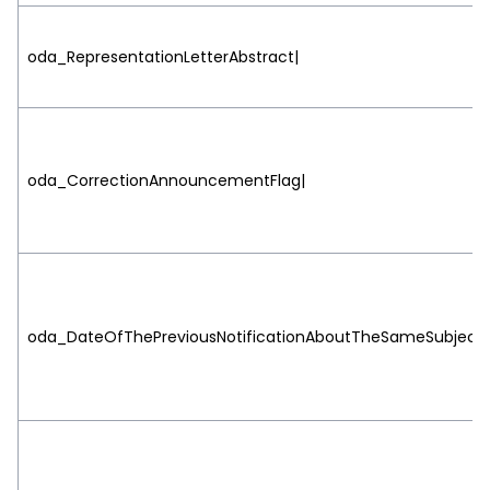
oda_RepresentationLetterAbstract|
oda_CorrectionAnnouncementFlag|
oda_DateOfThePreviousNotificationAboutTheSameSubject|