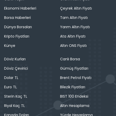
Ekonomi Haberleri
Çeyrek Altın Fiyatı
Borsa Haberleri
Tam Altın Fiyatı
Dünya Borsaları
Yarım Altın Fiyatı
Kripto Fiyatları
Ata Altın Fiyatı
Künye
Altın ONS Fiyatı
Döviz Kurları
Canlı Borsa
Döviz Çevirici
Gümüş Fiyatları
Dolar TL
Brent Petrol Fiyatı
Euro TL
Bilezik Fiyatları
Sterin Kaç TL
BIST 100 Endeksi
Riyal Kaç TL
Altın Hesaplama
Kanada Doları
Yüzde Hesaplama