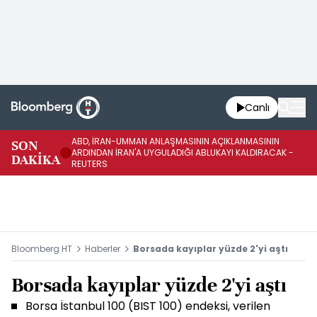
Canlı
ABD, İRAN-UMMAN ANLAŞMASININ AÇIKLANMASININ
AB
SON
ARDINDAN İRAN'A UYGULADIĞI ABLUKAYI KALDIRACAK -
GE
DAKİKA
REUTERS
UY
Bloomberg HT
Haberler
Borsada kayıplar yüzde 2'yi aştı
Borsada kayıplar yüzde 2'yi aştı
Borsa İstanbul 100 (BIST 100) endeksi, verilen