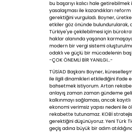
bu başarıyı kalıcı hale getirebilmek
yasalaşması ile kazandıkları reform
gerektiğini vurguladı. Boyner, üretke
etkiler göz önünde bulundurularak, 
Türkiye'ye çekilebilmesi için bürokrati
haklar alanında yaşanan karmaşaya b
modern bir vergi sistemi oluşturulma
odaklı ve güçlü bir mücadelenin başla
-ÇOK ÖNEMLİ BİR YANILGI...-
TÜSİAD Başkanı Boyner, küreselleşme
ile ilgili dinamikleri etkilediğini ifad
bahsetmek istiyorum. Artan rekabet ka
anlayış zaman zaman gündeme geliyo
kalkınmayı sağlaması, ancak kayıtlı bi
ekonomi verimsiz yapısı nedeni ile 
rekabette tutunamaz. KOBİ stratejis
gerektiğini düşünüyoruz. Yeni Türk T
geçiş adına büyük bir adım atıldığın