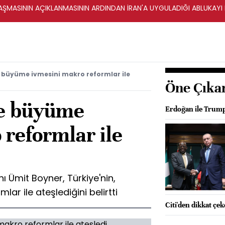
ŞMASININ AÇIKLANMASININ ARDINDAN İRAN'A UYGULADIĞI ABLUKAYI
 büyüme ivmesini makro reformlar ile
Öne Çıka
ye büyüme
Erdoğan ile Trump
 reformlar ile
 Ümit Boyner, Türkiye'nin,
r ile ateşlediğini belirtti
Citi'den dikkat çe