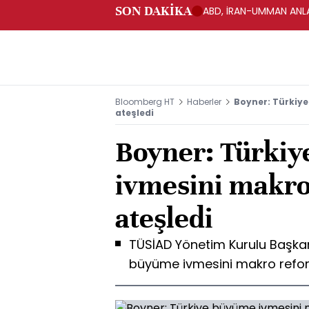
SON DAKİKA
ABD, İRAN-UMMAN ANLA
Bloomberg HT
Haberler
Boyner: Türkiye
ateşledi
Boyner: Türki
ivmesini makro
ateşledi
TÜSİAD Yönetim Kurulu Başkanı
büyüme ivmesini makro reformla