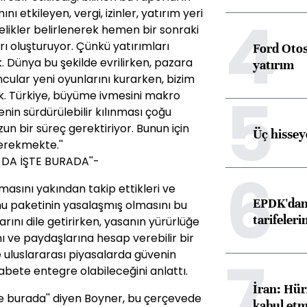
4
nı etkileyen, vergi, izinler, yatırım yeri
elikler belirlenerek hemen bir sonraki
rı oluşturuyor. Çünkü yatırımları
Ford Otos
Dünya bu şekilde evrilirken, pazara
yatırım
cular yeni oyunlarını kurarken, bizim
5
k. Türkiye, büyüme ivmesini makro
nin sürdürülebilir kılınması çoğu
 bir süreç gerektiriyor. Bunun için
Üç hisseye
erekmekte.''
 DA İŞTE BURADA''-
6
asını yakından takip ettikleri ve
EPDK'dan 
nu paketinin yasalaşmış olmasını bu
tarifeleri
ını dile getirirken, yasanın yürürlüğe
nı ve paydaşlarına hesap verebilir bir
7
re uluslararası piyasalarda güvenin
kabete entegre olabileceğini anlattı.
İran: Hür
şte burada'' diyen Boyner, bu çerçevede
kabul etm