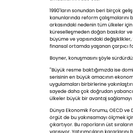
1990'ların sonundan beri birçok geli
kanunlarında reform çalışmalarını b
arkasındaki nedenin tüm ülkeler iç
küreselleşmeden doğan baskılar ve r
büyüme ve yapısındaki değişiklikler,
finansal ortamda yaşanan çarpıcı fa
Boyner, konuşmasını şöyle sürdürdü
''Büyük resme baktığımızda ise domin
serisinin en büyük amacının ekonomil
uygulamaları birbirlerine yakınlaşt
sayede daha çok doğrudan yabancı
ülkeler büyük bir avantaj sağlamay
Dünya Ekonomik Forumu, OECD ve Dün
örgüt de bu yakınsamayı ölçmek için 
çıkartıyor. Bu raporların üst sıralar
yarışıyor. Yatırımcıların kararlarını b