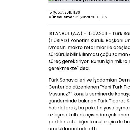
15 Şubat 2011, 11:36
Güncelleme :
15 Şubat 2011, 11:36
İSTANBUL (A.A) - 15.02.2011 - Türk Sa
(TÜSİAD) Yönetim Kurulu Başkanı Üm
ivmesini makro reformlar ile ateşled
sürdürülebilir kılınması çoğu zaman
süreç gerektiriyor. Bunun için mikro 
gerekmekte'' dedi.
Türk Sanayicileri ve İşadamları Der
Center'da düzenlenen ''Yeni Türk Tic
Musunuz?'' konulu seminerde konuş
gündeminde bulunan Türk Ticaret Ka
hatırlatarak, bu paketin yasalaşma s
uzlaşma kültürü açısından çok öneml
partiler üstü diğer konular için de bu
umduklarını ifade etti.