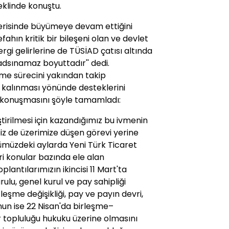
eklinde konuştu.
çerisinde büyümeye devam ettiğini
efahın kritik bir bileşeni olan ve devlet
gi gelirlerine de TÜSİAD çatısı altında
adsınamaz boyuttadır'' dedi.
me sürecini yakından takip
 kalınması yönünde desteklerini
, konuşmasını şöyle tamamladı:
ştirilmesi için kazandığımız bu ivmenin
z de üzerimize düşen görevi yerine
ümüzdeki aylarda Yeni Türk Ticaret
ri konular bazında ele alan
antılarımızın ikincisi 11 Mart'ta
ulu, genel kurul ve pay sahipliği
leşme değişikliği, pay ve payın devri,
nun ise 22 Nisan'da birleşme–
 topluluğu hukuku üzerine olmasını