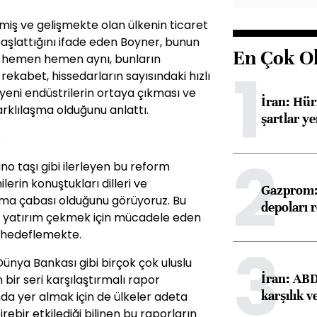
şmiş ve gelişmekte olan ülkenin ticaret
aşlattığını ifade eden Boyner, bunun
En Çok O
in hemen hemen aynı, bunların
1
ekabet, hissedarların sayısındaki hızlı
 yeni endüstrilerin ortaya çıkması ve
İran: Hü
rklılaşma olduğunu anlattı.
şartlar ye
:
2
o taşı gibi ilerleyen bu reform
erin konuştukları dilleri ve
Gazprom: 
ırma çabası olduğunu görüyoruz. Bu
depoları 
 yatırım çekmek için mücadele eden
ı hedeflemekte.
3
ya Bankası gibi birçok çok uluslu
İran: ABD 
bir seri karşılaştırmalı rapor
karşılık v
ında yer almak için de ülkeler adeta
irebir etkilediği bilinen bu raporların