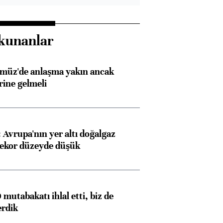
kunanlar
rmüz'de anlaşma yakın ancak
rine gelmeli
Avrupa'nın yer altı doğalgaz
rekor düzeyde düşük
mutabakatı ihlal etti, biz de
erdik