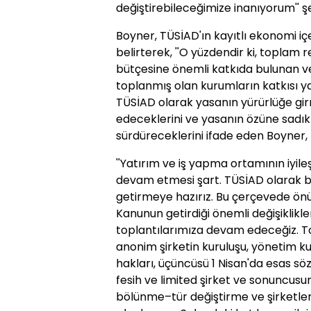
değiştirebileceğimize inanıyorum'' ş
Boyner, TÜSİAD'ın kayıtlı ekonomi i
belirterek, ''O yüzdendir ki, toplam r
bütçesine önemli katkıda bulunan ver
toplanmış olan kurumların katkısı y
TÜSİAD olarak yasanın yürürlüğe gir
edeceklerini ve yasanın özüne sadık
sürdüreceklerini ifade eden Boyner
''Yatırım ve iş yapma ortamının iyile
devam etmesi şart. TÜSİAD olarak bi
getirmeye hazırız. Bu çerçevede ön
Kanunun getirdiği önemli değişiklikle
toplantılarımıza devam edeceğiz. Topl
anonim şirketin kuruluşu, yönetim kur
hakları, üçüncüsü 1 Nisan'da esas söz
fesih ve limited şirket ve sonuncusu
bölünme–tür değiştirme ve şirketler