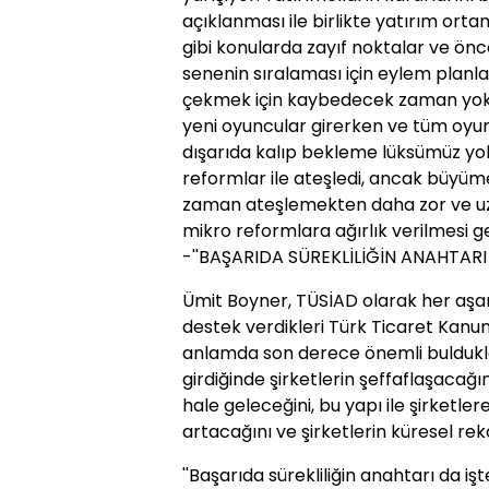
açıklanması ile birlikte yatırım ortamı
gibi konularda zayıf noktalar ve önc
senenin sıralaması için eylem planla
çekmek için kaybedecek zaman yok. 
yeni oyuncular girerken ve tüm oyun
dışarıda kalıp bekleme lüksümüz yo
reformlar ile ateşledi, ancak büyüme
zaman ateşlemekten daha zor ve uzun
mikro reformlara ağırlık verilmesi g
-''BAŞARIDA SÜREKLİLİĞİN ANAHTARI
Ümit Boyner, TÜSİAD olarak her aşam
destek verdikleri Türk Ticaret Kanu
anlamda son derece önemli bulduklar
girdiğinde şirketlerin şeffaflaşacağı
hale geleceğini, bu yapı ile şirketle
artacağını ve şirketlerin küresel re
''Başarıda sürekliliğin anahtarı da i