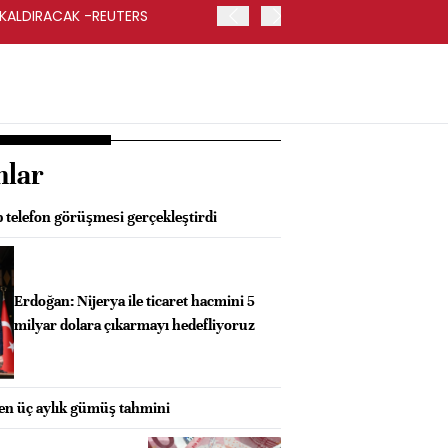
 KALDIRACAK -REUTERS
ABD DIŞİŞLERİ BAKANLIĞI
UYGULANACAK
nlar
 telefon görüşmesi gerçekleştirdi
Erdoğan: Nijerya ile ticaret hacmini 5
milyar dolara çıkarmayı hedefliyoruz
ken üç aylık gümüş tahmini