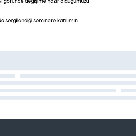
lgiyi görünce değişime hazır olduğumuzu
a sergilendiği seminere katılımın