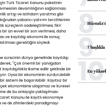
 için Türk Ticaret Kanunu paketinin
8
 ivmesinin devamlılığının sağlanması
nlik artışı ve istihdam yaratma gibi
doğrudan yabancı yatırım tercihlerinin
Hürmüz'de
k süreçlerin sadeleştirilmesi, fikri
ir an evvel bir son verilmesi, daha
9
sı ve kayıtdışı ekonomi ile sonuç
tılması gerektiğini söyledi.
7 başlıkla
10
 sürecinin dünya genelinde kayıtdışı
e ederek, ''Çok önemli bir yanılgıdan
yıtdışılılıkla ikame edilir şeklinde bir
En yüksek
r. Oysa bir ekonominin sürdürülebilir
r sistem ile başarılabilir. Kayıtsız bir
ölçek ekonomisine ulaşamaz ve küresel
ine de bu anlayışla yaklaşılması
icaret Kanunu ile kayıtlı ekonomiye
a ve de zihinlerdeki paradigmayı