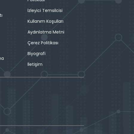
İzleyici Temsilcisi
tı
Kullanım Koşulları
Aydınlatma Metni
Çerez Politikası
Biyografi
ma
İletişim