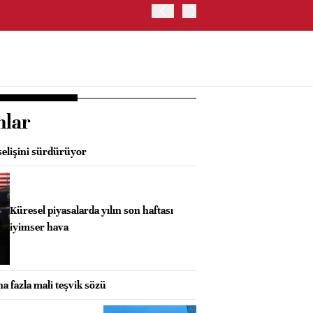
ABD HAZİNE BAKANLIĞI'NIN
nlar
elişini sürdürüyor
Küresel piyasalarda yılın son haftası
iyimser hava
a fazla mali teşvik sözü