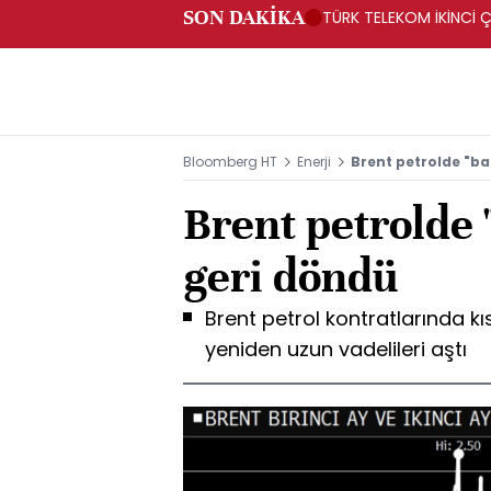
SON DAKİKA
TÜRK TELEKOM İKİNCİ Ç
Bloomberg HT
Enerji
Brent petrolde "b
Brent petrolde
geri döndü
Brent petrol kontratlarında kıs
yeniden uzun vadelileri aştı