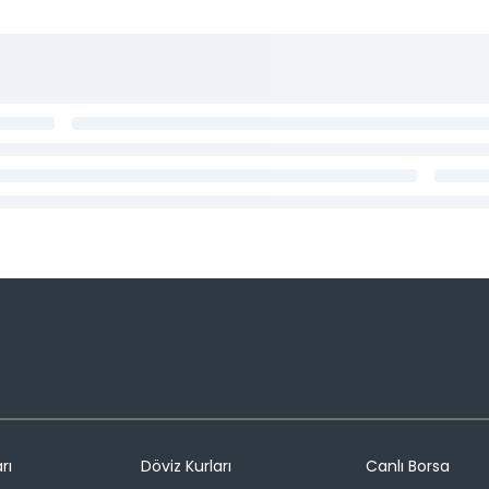
rı
Döviz Kurları
Canlı Borsa