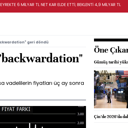
EYREKTE 6 MİLYAR TL NET KAR ELDE ETTİ; BEKLENTİ 4,9 MİLYAR TL
ackwardation" geri döndü
Öne Çıka
 "backwardation"
Gümüş tarihi yüks
a vadelilerin fiyatları üç ay sonra
Çin’de 2026’da dah