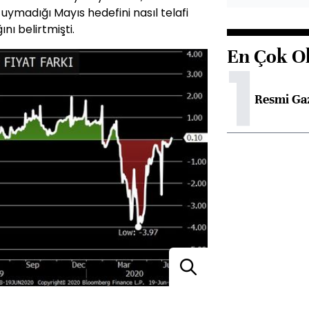
ymadığı Mayıs hedefini nasıl telafi
nı belirtmişti.
En Çok O
1
Resmi Ga