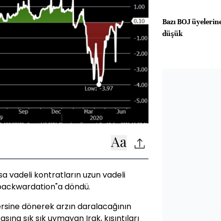
Bazı BOJ üyelerine
düşük
ısa vadeli kontratların uzun vadeli
"backwardation"a döndü.
ersine dönerek arzın daralacağının
asına sık sık uymayan Irak, kısıntıları