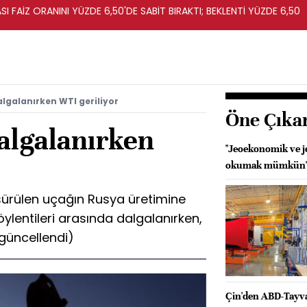
I FAİZ ORANINI YÜZDE 6,50'DE SABİT BIRAKTI; BEKLENTİ YÜZDE 6,50
algalanırken WTI geriliyor
Öne Çıka
dalgalanırken
"Jeoekonomik ve je
okumak mümkün
şürülen uçağın Rusya üretimine
lentileri arasında dalgalanırken,
e güncellendi)
Çin'den ABD-Tayva