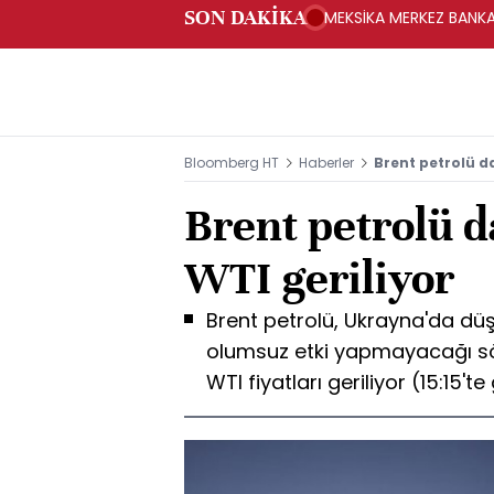
SON DAKİKA
MEKSİKA MERKEZ BANKAS
Bloomberg HT
Haberler
Brent petrolü d
Brent petrolü 
WTI geriliyor
Brent petrolü, Ukrayna'da dü
olumsuz etki yapmayacağı söy
WTI fiyatları geriliyor (15:15't