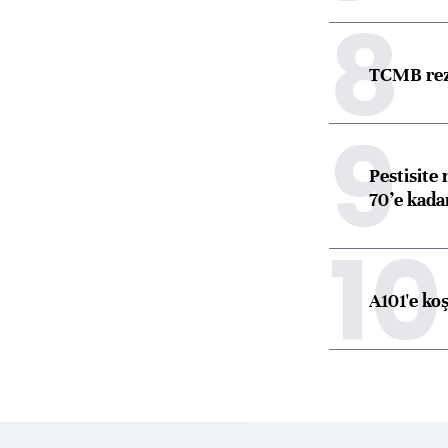
8
TCMB reze
9
Pestisite
70’e kadar
10
A101'e ko