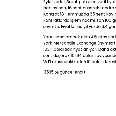
Eylül vadeli Brent petrolün varil fiy
borsasında, 16 sent düşerek Londra sa
Kontrat 18 Temmuz'da 65 sent kayıpl
kontratlarda işlem hacmi, son 100 g
seyretti. Fiyatlar bu yıl yüzde 3.4 geri
Yarın sona erecek olan Ağustos vadel
York Mercantile Exchange (Nymex) e
103.11 dolardan fiyatlanıyor. Daha akt
sent düşerek 101.94 dolar seviyesind
WTI arasındaki fark 5.10 dolar düzey
(15:15'te güncellendi)