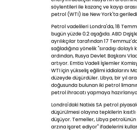
söylentileri ile kazanç ve kayıp ara
petrol (WTI) ise New York'ta geriledi
Petrol vadelileri Londra'da, 18 Temm
bugün yüzde 0.2 aşağıda. ABD Dışişl
ayrılıkçılar tarafından 17 Temmuz'da 
sağladığına yönelik "sıradışı dolaylı
ardından, Rusya Devlet Başkanı Vlad
artıyor. Emtia Vadeli İşlemler Komisy
WTI için yükseliş eğilimi iddialarını
düzeyde düşürdüler. Libya, bir yıl ar
doğusunda bulunan iki petrol limanı
petrol ihracatı yapmaya hazırlanıyo
Londra'daki Natixis SA petrol piyasa
düşürülmesi olayına tepkilerin kısıtlı
düşüyor. Temeller, Libya petrolünün
arzına işaret ediyor" ifadelerini kulla