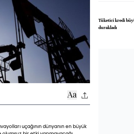
Tüketici kredi bü
durakladı
avayolları uçağının dünyanın en büyük
ine olumsuz bir etki yapmayacağı