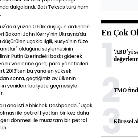
sında dalgalandı. Batı Teksas türü ham
.
uz'daki yüzde 0.6'lık düşüşün ardından
En Çok O
eri Bakanı John Kerry'nin Ukrayna'da
1
düşürülen uçakla ilgili, Rusya'nın füze
 kanıtlar" olduğunu söylemesinin
‘ABD’yi s
imir Putin üzerindeki baskı giderek
değerlen
onu verilerine göre, para yöneticileri
2
 Mart 2013'ten bu yana en yüksek
adan sonra, geçtiğimiz ay ülkenin
nın yeniden faaliyete geçmesiyle
TMO fındık
r.
3
ları analisti Abhishek Deshpande, "Uçak
 olması ile petrol fiyatları bir kez daha
 geri dönmesi ile muazzam bir petrol
Küresel a
ndı.