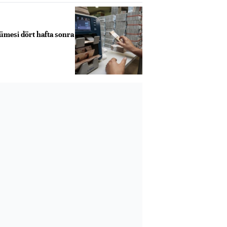
yümesi dört hafta sonra