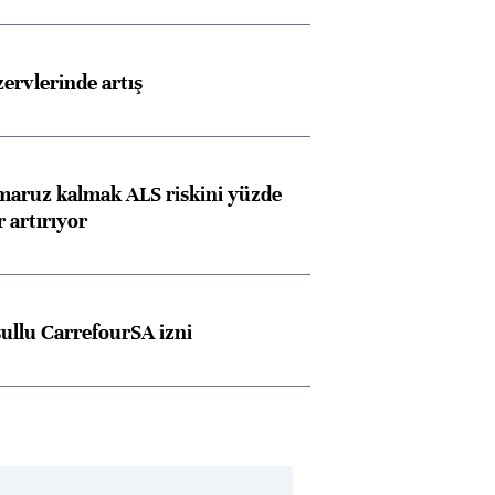
rvlerinde artış
 maruz kalmak ALS riskini yüzde
 artırıyor
şullu CarrefourSA izni