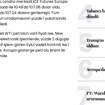
4
atı, Londra merkezli ICE Futures Europe
ati ile 10:49'da 107.08 dolar oldu.
Yabancı h
a 107.24 dolara gerilemişti. Tüm
döndü
ün ortalamasının yüzde 1 yukarısında
ledi.
5
i WTI petrolün varil fiyatı ise, New
lektronik işlemlerde, yüzde 2 düşüşle
Trump'ın 
if işlem gören Eylül vadeli kontrat ise 1
iddiası
e. Avrupa gösterge petrolü Brent ile
6
inde.
Avrupa'da
7
FT: Warsh
artırımın