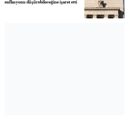
enflasyonu düşürebileceğine işaret etti