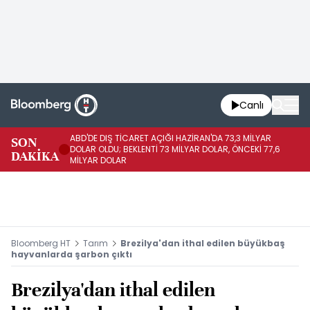
Canlı
ABD'DE DIŞ TİCARET AÇIĞI HAZİRAN'DA 73,3 MİLYAR
SON
AB
DOLAR OLDU; BEKLENTİ 73 MİLYAR DOLAR, ÖNCEKİ 77,6
DAKİKA
BE
MİLYAR DOLAR
Bloomberg HT
Tarım
Brezilya'dan ithal edilen büyükbaş
hayvanlarda şarbon çıktı
Brezilya'dan ithal edilen