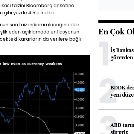
ikası faizini Bloomberg anketine
gibi yüzde 4.5’e indirdi.
unun son faiz indirimi olacağına dair
En Çok O
 eşlik eden açıklamada enflasyonun
1
cekteki kararların da verilere bağlı
İş Banka
görevden 
2
BDDK'den 
yeni düz
3
ABD tarım
sürpriz