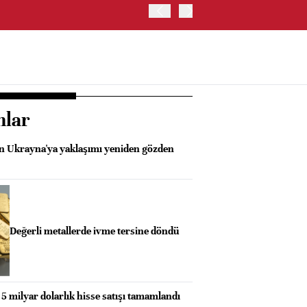
İŞ BANKASI, CAHİT ÇINAR
nlar
n Ukrayna'ya yaklaşımı yeniden gözden
Değerli metallerde ivme tersine döndü
 5 milyar dolarlık hisse satışı tamamlandı