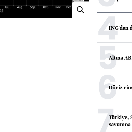
4
ING'den d
5
Altına AB
6
Döviz cins
7
Türkiye, 
savunma 