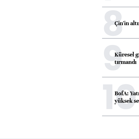
8
Çin'in alt
9
Küresel gı
tırmandı
10
BofA: Yatı
yüksek se