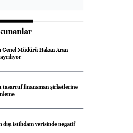
kunanlar
sı Genel Müdürü Hakan Aran
ayrılıyor
tasarruf finansman şirketlerine
enleme
 dışı istihdam verisinde negatif