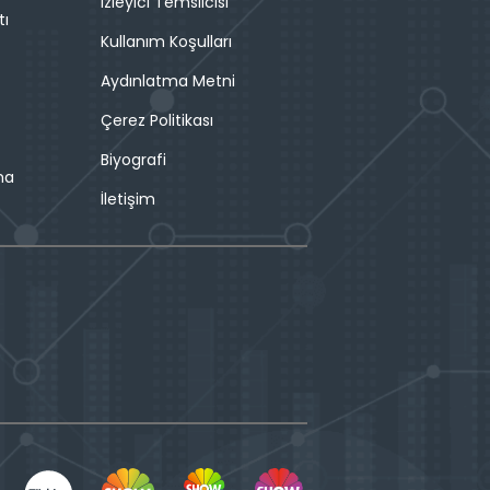
İzleyici Temsilcisi
tı
Kullanım Koşulları
Aydınlatma Metni
Çerez Politikası
Biyografi
ma
İletişim