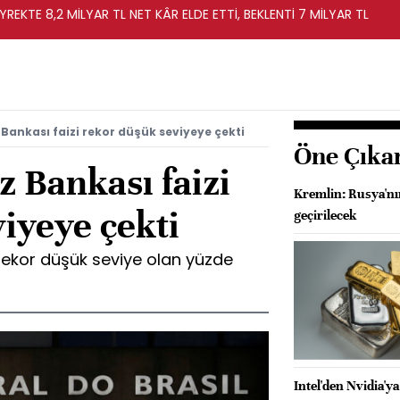
YREKTE 8,2 MİLYAR TL NET KÂR ELDE ETTİ, BEKLENTİ 7 MİLYAR TL
 Bankası faizi rekor düşük seviyeye çekti
Öne Çıka
 Bankası faizi
Kremlin: Rusya'nı
iyeye çekti
geçirilecek
 rekor düşük seviye olan yüzde
Intel'den Nvidia'ya