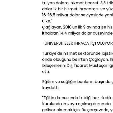
trilyon dolara, hizmet ticareti 3,3 tr
dolarlık bir hizmet ihracatçısı ve yüzd
16-16,5 milyar dolar seviyesinde yani 
ülke.''
Çağlayan, 2010'un ilk 9 ayında ise hi
ithalatın 14,4 milyar dolar düzeyinde 
-ÜNİVERSİTELER İHRACATÇI OLUYOR
Türkiye'de hizmet sektöründe lojistik
önde olduğunu belirten Çağlayan, hi
bileşenlerini Dış Ticaret Müsteşarlı
etti.
Eğitim ve sağlığın bunların başında g
kaydetti:
''Eğitim konusunda tebliği hazırladı
Kurulunda imzaya açılmış durumda. Ü
geliyor okumak için. Bu çerçevede, 