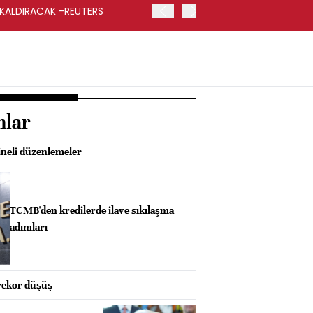
 KALDIRACAK -REUTERS
ABD DIŞİŞLERİ BAKANLIĞI
UYGULANACAK
nlar
neli düzenlemeler
TCMB'den kredilerde ilave sıkılaşma
adımları
rekor düşüş