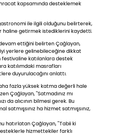
a ihracat kapsamında desteklemek
tronomi ile ilgili olduğunu belirterek,
r haline getirmek istediklerini kaydetti.
 devam ettiğini belirten Çağlayan,
 iyi yerlere gelinebileceğine dikkat
festivaline katılanlara destek
ara katılımdaki masrafları
tlere duyurulacağını anlattı.
aha fazla yüksek katma değerli hale
izen Çağlayan, ''Satmadınız mı
zı da alıcının bilmesi gerek. Bu
mal satmışsınız ha hizmet satmışsınız,
u hatırlatan Çağlayan, ''Tabii ki
esteklerle hizmettekiler farklı