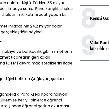
8
ilyon dolara düştü. Türkiye 33 milyar
e 1'lik paya sahip. Buna karşılık ithalatı
ithalatının iki katı ihracat yapan bir
Resmi Ga
zmet ihracatının 24,2 milyar dolar,
9
gerçekleştiğini söyledi.
-
VakıfBank
kâr elde e
, nakliye ve bankacılık gibi hizmetlerin
zmet ticaretinin geri kalan
ğına (DTM) devralmak istediklerini ifade
eldiğini belirten Çağlayan, şunları
k gönderdik. Para Kredi Koordinasyon
lkemize her yıl binlerce öğrenci
yurtdışından öğrenci getirip okutması