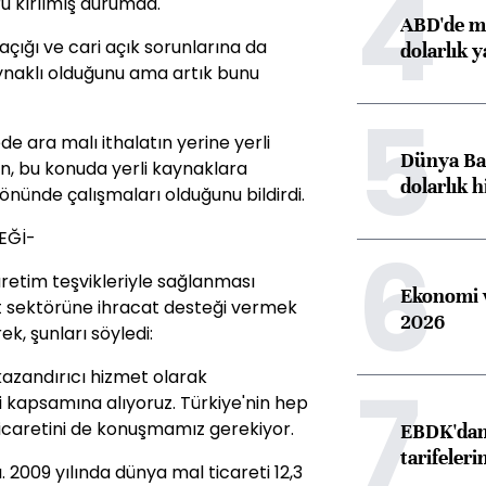
4
u kırılmış durumda.''
ABD'de ma
açığı ve cari açık sorunlarına da
dolarlık y
kaynaklı olduğunu ama artık bunu
5
e ara malı ithalatın yerine yerli
Dünya Ban
n, bu konuda yerli kaynaklara
dolarlık h
önünde çalışmaları olduğunu bildirdi.
EĞİ-
6
retim teşvikleriyle sağlanması
Ekonomi v
et sektörüne ihracat desteği vermek
2026
ek, şunları söyledi:
7
 kazandırıcı hizmet olarak
i kapsamına alıyoruz. Türkiye'nin hep
ticaretini de konuşmamız gerekiyor.
EBDK'dan 
tarifeleri
. 2009 yılında dünya mal ticareti 12,3