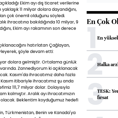
çıkladığı Ekim ayı dış ticaret verilerine
 yaklaşık 11 milyar dolara dayandığını,
an çok önemli olduğunu söyledi.
En Çok O
1
ık ihracatına bakıldığında 10 milyar, 9
andığını, Ekim ayı rakamının son derece
En yüksek
çıklanacağını hatırlatan Çağlayan,
2
eyerek, şöyle devam etti:
ilyar dolara gelmiştir. Ortalama günlük
Halka arz
ivarında. Zannediyorum ki açıklanacak
acak. Kasım'da ihracatımız daha fazla
3
9 Kasım itibariyle ihracatımız şu anda
fimiz 111,7 milyar dolar. Dolayısıyla
TESK: Yen
am kalmıştır. Aralık ayı ihracatımızın
fırsat
m olacak. Beklentim koyduğumuz hedefi
, Çin, Türkmenistan, Benin ve Kanada'ya