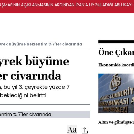
ŞMASININ AÇIKLANMASININ ARDINDAN İRAN'A UYGULADIĞI ABLUKAYI
yrek büyüme beklentim % 7'ler civarında
Öne Çıka
eyrek büyüme
Ekonomide koordi
er civarında
 bu yıl 3. çeyrekte yüzde 7
klediğini belirtti
Altın ve gümüşte 