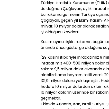
Türkiye İstatistik Kurumunun (TÜİK) a
de değinen Çağlayan, aylık ihracatın
bu rakama gelmenin Türkiye açısınd
Çağlayan, geçen yıl Ekim-Kasım-Aral
milyar, 10 milyar dolar olarak sıral
iyi olduğunu kaydetti.
Kasım ayına ilişkin rakamın bugün a
önünde öncü gösterge olduğunu söyl
''29 Kasım itibariyle ihracatımız 9 m
ihracatımız 400-500 milyon dolar c
rakam 9,5 milyar dolar civarında ol
olabilirdi ama bayram tatili vardı. 2
101,9 milyar dolara yaklaşmıştır. Hede
hedefe 10 milyar dolardan az bir rak
10 milyar doların üzerinde bir raka
geçmektir.
Ekim'de Arjantin, İran, İsrail, Suriye