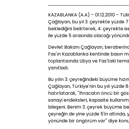
KAZABLANKA (A.A) – 01.12.2010 – Tüli
Çağlayan, bu yıl 3. çeyrekte yüzde 
beklediğini belirterek, 4. çeyrekte i
ile yüzde 5 arasında olacağı yönünd
Devlet Bakanı Çağlayan, beraberinde 
Fas'ın Kazablanka kentinde basın m
toplantısında Libya ve Fas'taki temas
yanıtladı.
Bu yılın 3. çeyreğindeki büyüme hızın
Çağlayan, Türkiye'nin bu yılı yüzd
hatırlatarak, ''İhracatın öncü bir gö
sanayi endeksleri, kapasite kullanım
bileşeni. Benim 3. çeyrek büyüme bek
çeyreğin de yine yüzde 5'in altında, 
yönünde bir öngörüm var'' diye konu