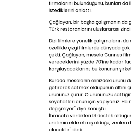
firmalarını bulunduğunu, bunları d
istediklerini anlattı.
Çağlayan, bir başka çalışmanın da gas
Türk restoranlarını uluslararası zinci
Dizi filmlere yönelik çalışmaların da
özellikle çizgi filmlerde dünyada çok
çekti. Çağlayan, mesela Cannes film 
vereceklerini, yüzde 70'ine kadar fu
karşılayacaklarını, bu konunun şirke
Burada meselenin elinizdeki ürünü d
getirerek satmak olduğunun altını ç
ürününüz çürür. O ürününüzü sattığını
seyahatleri onun için yapıyoruz. Ha 
değişmiyor'' diye konuştu.
İhracata verdikleri 13 destek olduğun
üretimin elde etmiş olduğu, verilen d
olacaktır'' dedi.