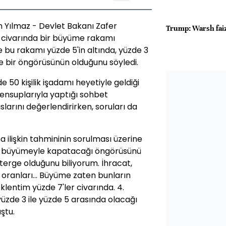
n Yılmaz - Devlet Bakanı Zafer
Trump: Warsh faiz
7 civarında bir büyüme rakamı
se bu rakamı yüzde 5'in altında, yüzde 3
e bir öngörüsünün olduğunu söyledi.
50 kişilik işadamı heyetiyle geldiği
ensuplarıyla yaptığı sohbet
larını değerlendirirken, soruları da
a ilişkin tahmininin sorulması üzerine
e 8 büyümeyle kapatacağı öngörüsünü
sterge olduğunu biliyorum. İhracat,
 oranları... Büyüme zaten bunların
lentim yüzde 7'ler civarında. 4.
yüzde 3 ile yüzde 5 arasında olacağı
ştu.