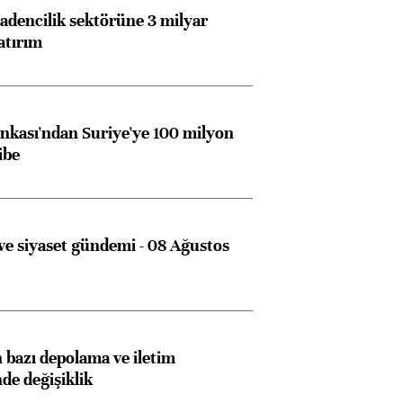
dencilik sektörüne 3 milyar
atırım
kası'ndan Suriye'ye 100 milyon
ibe
e siyaset gündemi - 08 Ağustos
bazı depolama ve iletim
nde değişiklik