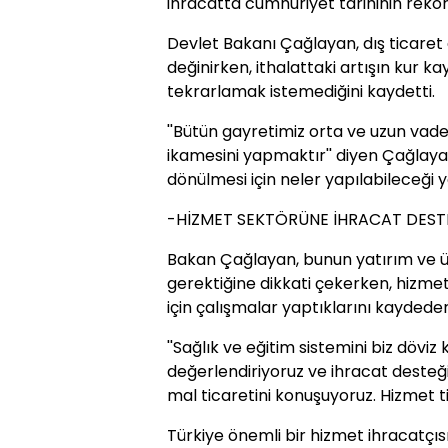
ihracatta cumhuriyet tarihinin rekor
Devlet Bakanı Çağlayan, dış ticaret 
değinirken, ithalattaki artışın kur 
tekrarlamak istemediğini kaydetti.
''Bütün gayretimiz orta ve uzun vaded
ikamesini yapmaktır'' diyen Çağlaya
dönülmesi için neler yapılabileceği y
-HİZMET SEKTÖRÜNE İHRACAT DEST
Bakan Çağlayan, bunun yatırım ve ü
gerektiğine dikkati çekerken, hizm
için çalışmalar yaptıklarını kaydeder
''Sağlık ve eğitim sistemini biz döviz
değerlendiriyoruz ve ihracat desteğ
mal ticaretini konuşuyoruz. Hizmet 
Türkiye önemli bir hizmet ihracatçısı