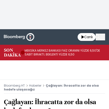
Canlı
SON
MEKSİKA MERKEZ BANKASI FAİZ ORANINI YÜZDE 6,50'DE
OY
DAKİKA
SABİT BIRAKTI; BEKLENTİ YÜZDE 6,50
AÇ
Bloomberg HT
Haberler
Çağlayan: İhracatta zor da olsa
hedefe ulaşacağız
Çağlayan: İhracatta zor da olsa