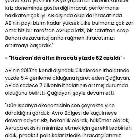
yüzde 40'a yakınını AB'ye yapan bir ülkenin küresel
kriz döneminde gösterdiği ihracat performansı
hakikaten çok iyi. AB dışında olup da ihracatında
AB'nin payı bizim kadar yüksek ülke bulmanız çok zor.
Ama biz bir taraftan Avrupa krizi, bir taraftan Arap
Baharı dezavantajlarına rağmen ihracatımızı
artırmayı başardık."
- "Haziran'da altın ihracatı yüzde 62 azaldı"-
AB'nin 2013'te kendi dışındaki ülkelerden ithalatında
yüzde 5,4 gerileme olduğuna işaret eden Çağlayan,
AB'de sadece 7 ülkenin ithalatının artmış durumda
olduğunu belirtti. Çağlayan, şöyle devam etti:
"Dün İspanya ekonomisinin son çeyrekte yine
daraldığını gördük. Avro Bölgesi de küçülmeye
devam ediyor. Biz, bakanlık olarak, hükümet olarak,
Avrupa etkisini minimize etmek için gerekli tedbirleri
aldık, proaktif politikalar izledik. İhracatçılarımız