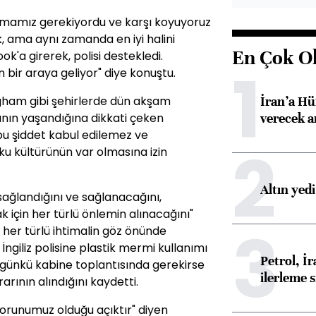
ymamız gerekiyordu ve karşı koyuyoruz
ük, ama aynı zamanda en iyi halini
En Çok O
k'a girerek, polisi destekledi.
1
 bir araya geliyor" diye konuştu.
İran’a Hü
ham gibi şehirlerde dün akşam
verecek 
ının yaşandığına dikkati çeken
 şiddet kabul edilemez ve
2
ku kültürünün var olmasına izin
Altın yed
sağlandığını ve sağlanacağını,
 için her türlü önlemin alınacağını"
3
er türlü ihtimalin göz önünde
ngiliz polisine plastik mermi kullanımı
Petrol, 
bugünkü kabine toplantısında gerekirse
ilerleme s
rarının alındığını kaydetti.
 sorunumuz olduğu açıktır" diyen