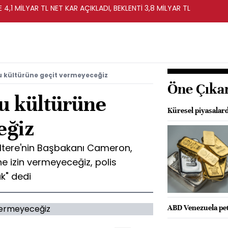
 4,1 MİLYAR TL NET KAR AÇIKLADI, BEKLENTİ 3,8 MİLYAR TL
 kültürüne geçit vermeyeceğiz
Öne Çıka
u kültürüne
Küresel piyasalard
eğiz
giltere'nin Başbakanı Cameron,
e izin vermeyeceğiz, polis
ak" dedi
ABD Venezuela pet