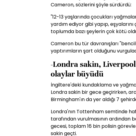
Cameron, sözlerini şöyle sürdürdü:
"12-13 yaşlarında çocukları yağmalar
yardım ediyor gibi yapıp, eşyaların
toplumda bazı şeylerin çok kötü old
Cameron bu tür davranışları "bencil
yaptırımların şart olduğunu vurgulad
-Londra sakin, Liverpoo
olaylar büyüdü
İngiltere'deki kundaklama ve yağma
Londra sakin bir gece geçirirken, a
Birmingham'ın da yer aldığı 7 şehird
Londra'nın Tottenham semtinde hafta
tarafından vurulmasının ardından b
gecesi, toplam 16 bin polisin görevle
sakin geçti.