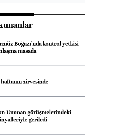
kunanlar
rmüz Boğazı’nda kontrol yetkisi
anlaşma masada
i haftanın zirvesinde
İran-Umman görüşmelerindeki
inyalleriyle geriledi