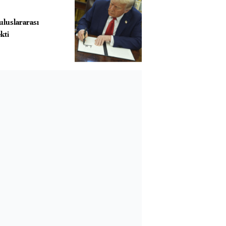
uluslararası
kti