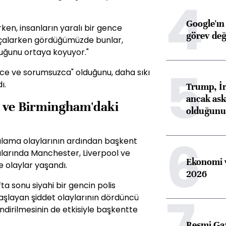
4
Google'ın
ken, insanların yaralı bir gence
görev değ
ı çalarken gördüğümüzde bunlar,
uğunu ortaya koyuyor."
5
ce ve sorumsuzca" olduğunu, daha sıkı
ı.
Trump, İr
ancak aske
l ve Birmingham'daki
olduğunu 
6
lama olaylarının ardından başkent
ralarında Manchester, Liverpool ve
Ekonomi v
e olaylar yaşandı.
2026
 sonu siyahi bir gencin polis
7
aşlayan şiddet olaylarının dördüncü
ndirilmesinin de etkisiyle başkentte
Resmi Ga