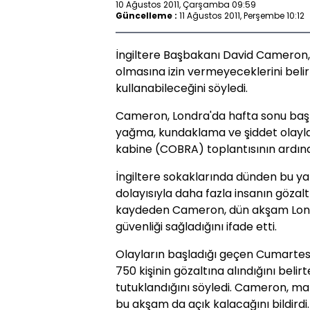
10 Ağustos 2011, Çarşamba 09:59
Güncelleme :
11 Ağustos 2011, Perşembe 10:12
İngiltere Başbakanı David Cameron,
olmasına izin vermeyeceklerini belirt
kullanabileceğini söyledi.
Cameron, Londra'da hafta sonu başl
yağma, kundaklama ve şiddet olaylarıy
kabine (COBRA) toplantısının ardın
İngiltere sokaklarında dünden bu yan
dolayısıyla daha fazla insanın gözalt
kaydeden Cameron, dün akşam Londra
güvenliği sağladığını ifade etti.
Olayların başladığı geçen Cumartes
750 kişinin gözaltına alındığını beli
tutuklandığını söyledi. Cameron, m
bu akşam da açık kalacağını bildirdi.