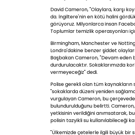
David Cameron, "Olaylara, karşı ko
da. İngiltere'nin en kötü halini görd
görüyoruz. Milyonlarca insan Faceboo
Toplumlar temizlik operasyonları için
Birmingham, Manchester ve Notting
Londra'dakine benzer şiddet olaylar
Başbakan Cameron, "Devam eden bu
durdurulacaktır. Sokaklarımızda kor
vermeyeceğiz" dedi.
Polise gerekli olan tüm kaynakların 
"sokaklarda düzeni yeniden sağlamak
vurgulayan Cameron, bu çerçevede h
bulundurulduğunu belirtti. Cameron, İ
yetkisinin verildiğini anımsatarak, 
polisin tazyikli su kullanılabileceği ka
"Ülkemizde çetelerle ilgili büyük bir