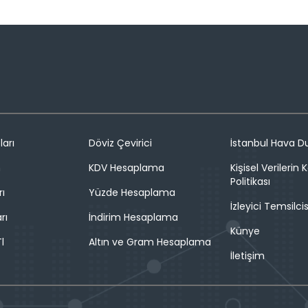
ları
Döviz Çevirici
İstanbul Hava 
n
KDV Hesaplama
Kişisel Verilerin
Politikası
rı
Yüzde Hesaplama
İzleyici Temsilcis
rı
İndirim Hesaplama
Künye
l
Altın ve Gram Hesaplama
İletişim