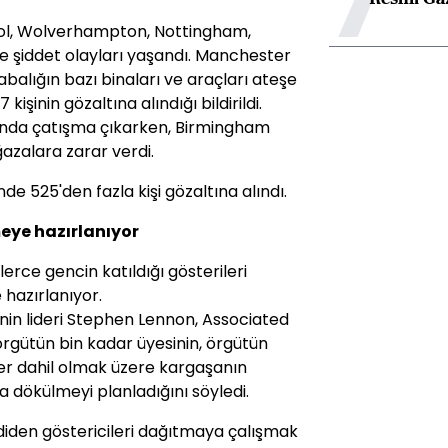
ool, Wolverhampton, Nottingham,
e şiddet olayları yaşandı. Manchester
balığın bazı binaları ve araçları ateşe
işinin gözaltına alındığı bildirildi.
asında çatışma çıkarken, Birmingham
azalara zarar verdi.
e 525'den fazla kişi gözaltına alındı.
eye hazırlanıyor
zlerce gencin katıldığı gösterileri
hazırlanıyor.
i'nin lideri Stephen Lennon, Associated
örgütün bin kadar üyesinin, örgütün
r dahil olmak üzere kargaşanın
 dökülmeyi planladığını söyledi.
mdiden göstericileri dağıtmaya çalışmak