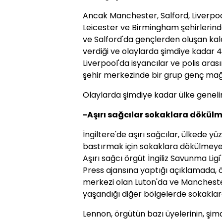
Ancak Manchester, Salford, Liverp
Leicester ve Birmingham şehirlerind
ve Salford'da gençlerden oluşan kala
verdiği ve olaylarda şimdiye kadar 47 k
Liverpool'da isyancılar ve polis ar
şehir merkezinde bir grup genç mağ
Olaylarda şimdiye kadar ülke genelind
-Aşırı sağcılar sokaklara dökülm
İngiltere'de aşırı sağcılar, ülkede yü
bastırmak için sokaklara dökülmeye 
Aşırı sağcı örgüt İngiliz Savunma Lig
Press ajansına yaptığı açıklamada, 
merkezi olan Luton'da ve Mancheste
yaşandığı diğer bölgelerde sokaklara
Lennon, örgütün bazı üyelerinin, şi