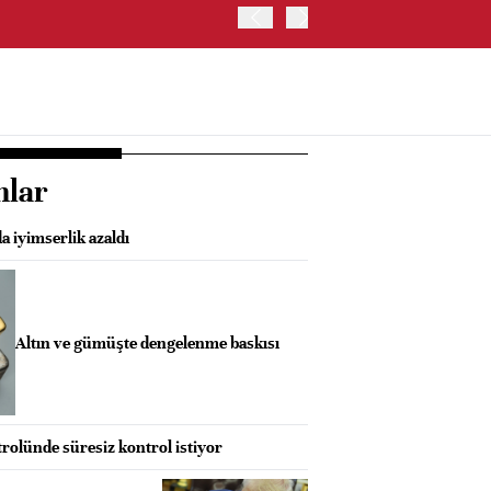
İRAN: HÜRMÜZ'DE GEÇİC
nlar
a iyimserlik azaldı
Altın ve gümüşte dengelenme baskısı
rolünde süresiz kontrol istiyor