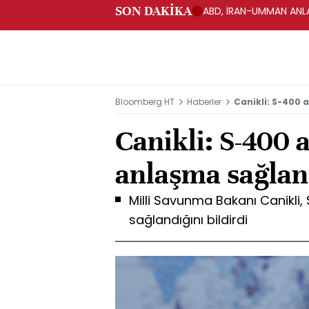
SON DAKİKA
ABD, İRAN-UMMAN ANLA
Bloomberg HT
Haberler
Canikli: S-400
Canikli: S-400
anlaşma sağlan
Milli Savunma Bakanı Canikli
sağlandığını bildirdi