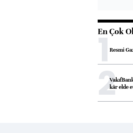
En Çok O
1
Resmi Ga
2
VakıfBank
kâr elde e