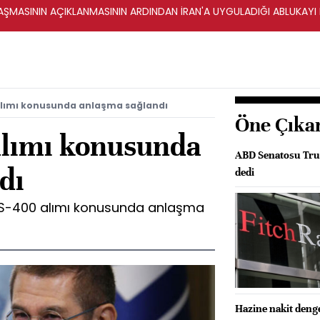
ŞMASININ AÇIKLANMASININ ARDINDAN İRAN'A UYGULADIĞI ABLUKAYI
 alımı konusunda anlaşma sağlandı
Öne Çıka
 alımı konusunda
ABD Senatosu Trum
dı
dedi
, S-400 alımı konusunda anlaşma
Hazine nakit denges