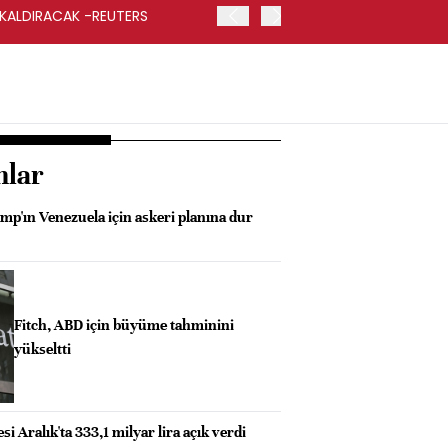
 KALDIRACAK -REUTERS
ABD DIŞİŞLERİ BAKANLIĞI
UYGULANACAK
nlar
p'ın Venezuela için askeri planına dur
Fitch, ABD için büyüme tahminini
yükseltti
i Aralık'ta 333,1 milyar lira açık verdi