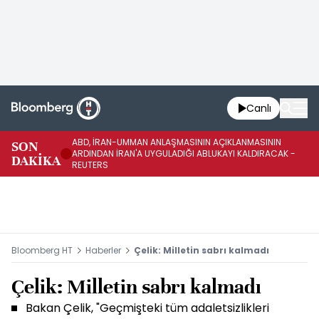
Canlı
ABD, İRAN-UMMAN ANLAŞMASININ AÇIKLANMASININ
AB
SON
ARDINDAN İRAN'A UYGULADIĞI ABLUKAYI KALDIRACAK -
GE
DAKİKA
REUTERS
UY
Bloomberg HT
Haberler
Çelik: Milletin sabrı kalmadı
Çelik: Milletin sabrı kalmadı
Bakan Çelik, "Geçmişteki tüm adaletsizlikleri