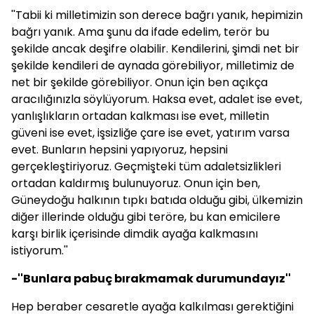
''Tabii ki milletimizin son derece bağrı yanık, hepimizin
bağrı yanık. Ama şunu da ifade edelim, terör bu
şekilde ancak deşifre olabilir. Kendilerini, şimdi net bir
şekilde kendileri de aynada görebiliyor, milletimiz de
net bir şekilde görebiliyor. Onun için ben açıkça
aracılığınızla söylüyorum. Haksa evet, adalet ise evet,
yanlışlıkların ortadan kalkması ise evet, milletin
güveni ise evet, işsizliğe çare ise evet, yatırım varsa
evet. Bunların hepsini yapıyoruz, hepsini
gerçekleştiriyoruz. Geçmişteki tüm adaletsizlikleri
ortadan kaldırmış bulunuyoruz. Onun için ben,
Güneydoğu halkının tıpkı batıda olduğu gibi, ülkemizin
diğer illerinde olduğu gibi teröre, bu kan emicilere
karşı birlik içerisinde dimdik ayağa kalkmasını
istiyorum.''
-''Bunlara pabuç bırakmamak durumundayız''
Hep beraber cesaretle ayağa kalkılması gerektiğini