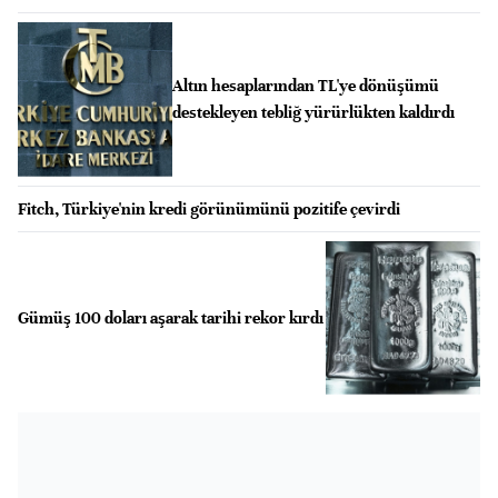
Altın hesaplarından TL'ye dönüşümü
destekleyen tebliğ yürürlükten kaldırdı
Fitch, Türkiye'nin kredi görünümünü pozitife çevirdi
Gümüş 100 doları aşarak tarihi rekor kırdı