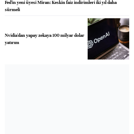
Fed'in yeni üyesi Miran: Keskin faiz indirimleri iki yıl daha
sürmeli
Nvidia'dan yapay zekaya 100 milyar dolar
yatırım