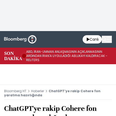
Canlı
ABD, İRAN-UMMAN ANLAŞMASININ AÇIKLANMASININ
AB
SON
ARDINDAN İRAN'A UYGULADIĞI ABLUKAYI KALDIRACAK -
GE
DAKİKA
REUTERS
UY
Bloomberg HT
Haberler
ChatGPT’ye rakip Cohere fon
yaratma hazırlığında
ChatGPT'ye rakip Cohere fon