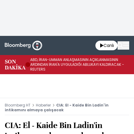
Canlı
ABD, İRAN-UMMAN ANLAŞMASININ AÇIKLANMASININ
AB
SON
ARDINDAN İRAN'A UYGULADIĞI ABLUKAYI KALDIRACAK -
GE
DAKİKA
REUTERS
UY
Bloomberg HT
Haberler
CIA: El - Kaide Bin Ladin'in
intikamını almaya çalışacak
CIA: El - Kaide Bin Ladin'in