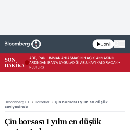
Canlı
ABD, İRAN-UMMAN ANLAŞMASININ AÇIKLANMASININ
AB
SON
ARDINDAN İRAN'A UYGULADIĞI ABLUKAYI KALDIRACAK -
GE
DAKİKA
REUTERS
UY
Bloomberg HT
Haberler
Çin borsası 1 yılın en düşük
seviyesinde
Çin borsası 1 yılın en düşük