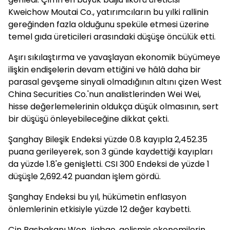
Kweichow Moutai Co., yatırımcıların bu yılki rallinin
gereğinden fazla olduğunu speküle etmesi üzerine
temel gıda üreticileri arasındaki düşüşe öncülük etti.
Aşırı sıkılaştırma ve yavaşlayan ekonomik büyümeye
ilişkin endişelerin devam ettiğini ve hâlâ daha bir
parasal gevşeme sinyali olmadığının altını çizen West
China Securities Co.'nun analistlerinden Wei Wei,
hisse değerlemelerinin oldukça düşük olmasının, sert
bir düşüşü önleyebileceğine dikkat çekti.
Şanghay Bileşik Endeksi yüzde 0.8 kayıpla 2,452.35
puana gerileyerek, son 3 günde kaydettiği kayıpları
da yüzde 1.8'e genişletti. CSI 300 Endeksi de yüzde 1
düşüşle 2,692.42 puandan işlem gördü.
Şanghay Endeksi bu yıl, hükümetin enflasyon
önlemlerinin etkisiyle yüzde 12 değer kaybetti.
Çin Başbakanı Wen Jiabao, gelişmiş ekonomilerin