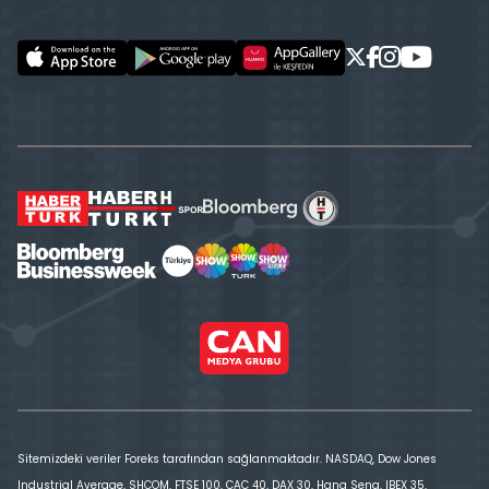
Sitemizdeki veriler Foreks tarafından sağlanmaktadır. NASDAQ, Dow Jones
Industrial Average, SHCOM, FTSE 100, CAC 40, DAX 30, Hang Seng, IBEX 35,