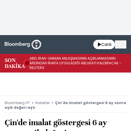
Canlı
ABD, İRAN-UMMAN ANLAŞMASININ AÇIKLANMASININ
AB
SON
ARDINDAN İRAN'A UYGULADIĞI ABLUKAYI KALDIRACAK -
GE
DAKİKA
REUTERS
UY
Bloomberg HT
Haberler
Çin'de imalat göstergesi 6 ay sonra
eşik değeri aştı
Çin'de imalat göstergesi 6 ay