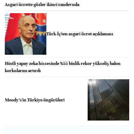
Asgari ücrette gözler ikinci randevuda
Türk-İş'ten asgari ücret açıklaması
Hintli yapay zeka hissesinde %55 binlik rekor yükseliş balon
korkularını artırdı
Moody's'in Türkiye öngörüleri