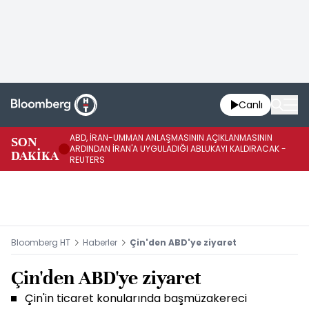
Canlı
ABD, İRAN-UMMAN ANLAŞMASININ AÇIKLANMASININ
AB
SON
ARDINDAN İRAN'A UYGULADIĞI ABLUKAYI KALDIRACAK -
GE
DAKİKA
REUTERS
UY
Bloomberg HT
Haberler
Çin'den ABD'ye ziyaret
Çin'den ABD'ye ziyaret
Çin'in ticaret konularında başmüzakereci