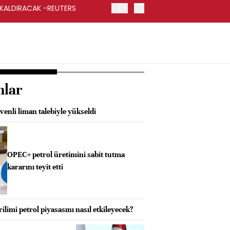
 KALDIRACAK -REUTERS
ABD DIŞİŞLERİ BAKANLIĞI
UYGULANACAK
nlar
enli liman talebiyle yükseldi
OPEC+ petrol üretimini sabit tutma
kararını teyit etti
limi petrol piyasasını nasıl etkileyecek?