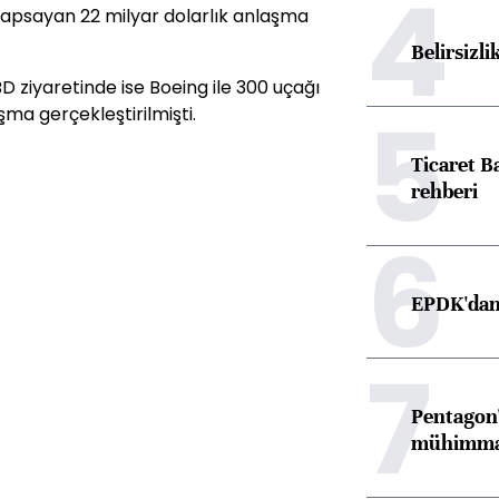
4
 kapsayan 22 milyar dolarlık anlaşma
Belirsizli
D ziyaretinde ise Boeing ile 300 uçağı
5
şma gerçekleştirilmişti.
Ticaret B
rehberi
6
EPDK'dan 
7
Pentagon'
mühimmat 