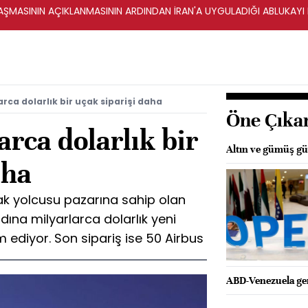
ŞMASININ AÇIKLANMASININ ARDINDAN İRAN'A UYGULADIĞI ABLUKAYI
rca dolarlık bir uçak siparişi daha
Öne Çıka
arca dolarlık bir
Altın ve gümüş güv
aha
ak yolcusu pazarına sahip olan
dına milyarlarca dolarlık yeni
ediyor. Son sipariş ise 50 Airbus
ABD-Venezuela geri