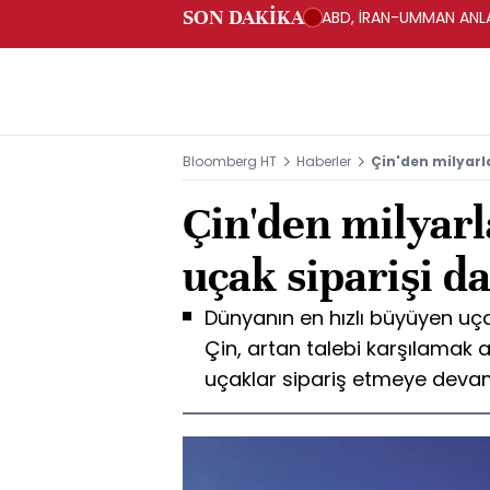
SON DAKİKA
ABD, İRAN-UMMAN ANLA
Bloomberg HT
Haberler
Çin'den milyarla
Çin'den milyarl
uçak siparişi d
Dünyanın en hızlı büyüyen uç
Çin, artan talebi karşılamak a
uçaklar sipariş etmeye devam 