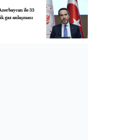
Azerbaycan ile 33
k gaz anlaşması