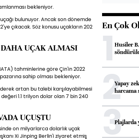
mamlanması bekleniyor.
07 uçağı bulunuyor. Ancak son dönemde
En Çok O
 252'ye çıkacak. Söz konusu uçakların 202
1
Husiler B
K DAHA UÇAK ALMASI
söndürül
2
i (IATA) tahminlerine göre Çin'in 2022
 pazarına sahip olması bekleniyor.
Yapay zek
giderek artan bu talebi karşılayabilmesi
harcama 
 değeri 1.1 trilyon dolar olan 7 bin 240
3
VADA UÇUŞTU
Plajlarda
risinde on milyarlarca dolarlık uçak
kanı Xi Jinping Berlin'i ziyaret etmiş