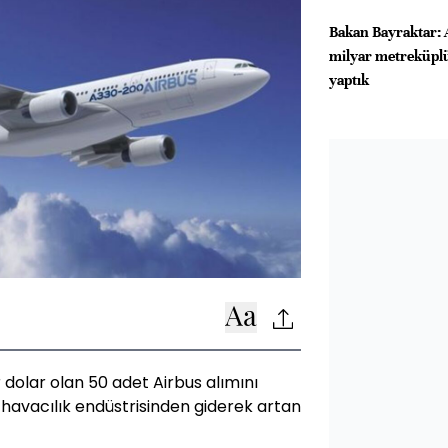
Bakan Bayraktar: 
milyar metreküplü
yaptık
ar dolar olan 50 adet Airbus alımını
 havacılık endüstrisinden giderek artan