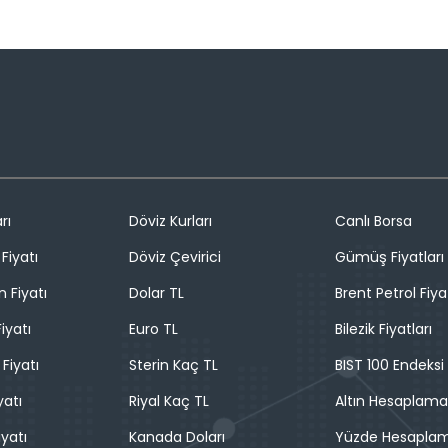
rı
Döviz Kurları
Canlı Borsa
Fiyatı
Döviz Çevirici
Gümüş Fiyatları
n Fiyatı
Dolar TL
Brent Petrol Fiya
iyatı
Euro TL
Bilezik Fiyatları
 Fiyatı
Sterin Kaç TL
BIST 100 Endeksi
yatı
Riyal Kaç TL
Altın Hesaplama
iyatı
Kanada Doları
Yüzde Hesapla