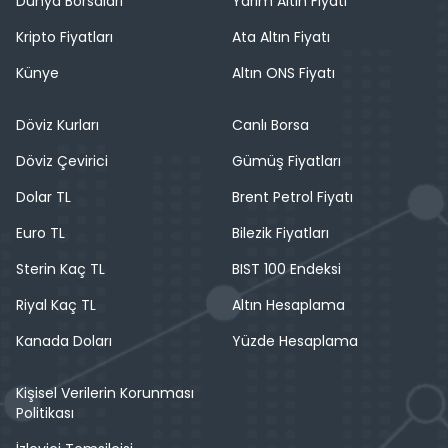
Dünya Borsaları
Yarım Altın Fiyatı
Kripto Fiyatları
Ata Altın Fiyatı
Künye
Altın ONS Fiyatı
Döviz Kurları
Canlı Borsa
Döviz Çevirici
Gümüş Fiyatları
Dolar TL
Brent Petrol Fiyatı
Euro TL
Bilezik Fiyatları
Sterin Kaç TL
BIST 100 Endeksi
Riyal Kaç TL
Altın Hesaplama
Kanada Doları
Yüzde Hesaplama
Kişisel Verilerin Korunması
Politikası