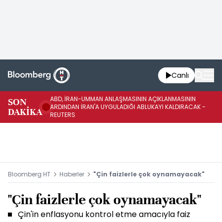
Canlı
ABD, İRAN-UMMAN ANLAŞMASININ AÇIKLANMASININ
AB
SON
ARDINDAN İRAN'A UYGULADIĞI ABLUKAYI KALDIRACAK -
GE
DAKİKA
REUTERS
UY
Bloomberg HT
Haberler
"Çin faizlerle çok oynamayacak"
"Çin faizlerle çok oynamayacak"
Çin'in enflasyonu kontrol etme amacıyla faiz