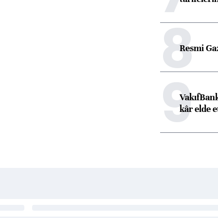
8
Resmi Ga
9
VakıfBank
kâr elde e