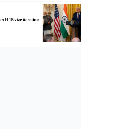
ın H-1B vize ücretine