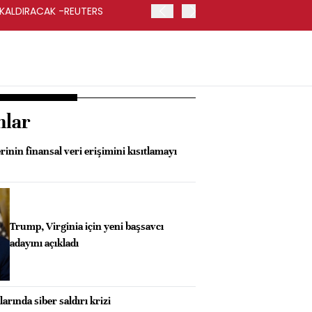
 KALDIRACAK -REUTERS
ABD DIŞİŞLERİ BAKANLIĞI
UYGULANACAK
nlar
rinin finansal veri erişimini kısıtlamayı
Trump, Virginia için yeni başsavcı
adayını açıkladı
rında siber saldırı krizi