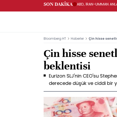
SON DAKİKA
ABD, İRAN-UMMAN ANLA
Bloomberg HT
Haberler
Çin hisse senetle
Çin hisse senetl
beklentisi
Eurizon SLJ'nin CEO'su Stephen
derecede düşük ve ciddi bir 