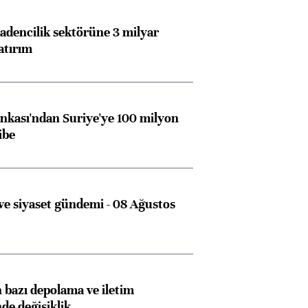
dencilik sektörüne 3 milyar
atırım
kası'ndan Suriye'ye 100 milyon
ibe
e siyaset gündemi - 08 Ağustos
bazı depolama ve iletim
nde değişiklik