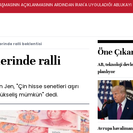
ŞMASININ AÇIKLANMASININ ARDINDAN İRAN'A UYGULADIĞI ABLUKAYI
rinde ralli beklentisi
Öne Çıka
erinde ralli
AB, teknoloji devle
planlıyor
 Jen, "Çin hisse senetleri aşırı
yükseliş mümkün" dedi.
Avrupa havalimanla