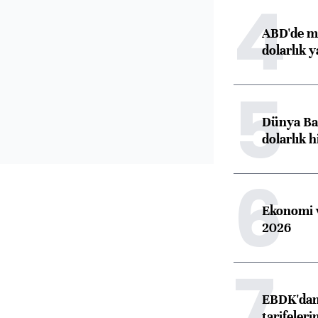
4
ABD'de ma
dolarlık y
5
Dünya Ban
dolarlık h
6
Ekonomi v
2026
7
EBDK'dan 
tarifeleri