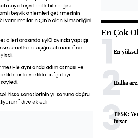
ı satmaya teşvik edilebileceğini
mlı teşvik önlemleri getirmesinin
yatırımcıların Çin'e olan iyimserliğini
En Çok O
1
ticileri arasında Eylül ayında yaptığı
hisse senetlerini açığa satmanın" en
En yüksek
yledi.
2
üşürmesiyle aynı anda adım atması ve
likte riskli varlıkların "çok iyi
söyledi.
Halka arz
el hisse senetlerinin yıl sonuna doğru
3
liyorum" diye ekledi.
TESK: Yen
fırsat