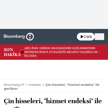
Canlı
ABD, İRAN-UMMAN ANLAŞMASININ AÇIKLANMASININ
AB
SON
ARDINDAN İRAN'A UYGULADIĞI ABLUKAYI KALDIRACAK -
GE
DAKİKA
REUTERS
UY
Bloomberg HT
Haberler
Çin hisseleri, “hizmet endeksi” ile
geriliyor
Çin hisseleri, "hizmet endeksi" ile