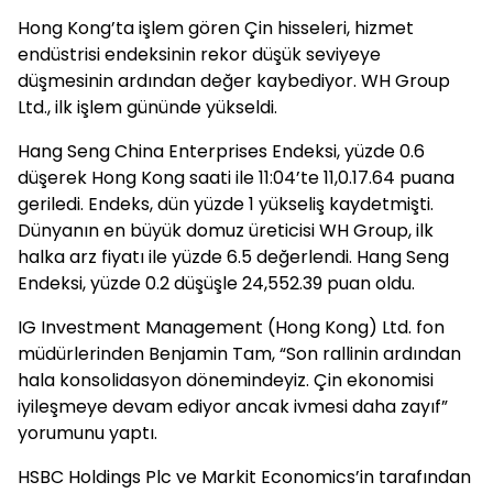
Hong Kong’ta işlem gören Çin hisseleri, hizmet
endüstrisi endeksinin rekor düşük seviyeye
düşmesinin ardından değer kaybediyor. WH Group
Ltd., ilk işlem gününde yükseldi.
Hang Seng China Enterprises Endeksi, yüzde 0.6
düşerek Hong Kong saati ile 11:04’te 11,0.17.64 puana
geriledi. Endeks, dün yüzde 1 yükseliş kaydetmişti.
Dünyanın en büyük domuz üreticisi WH Group, ilk
halka arz fiyatı ile yüzde 6.5 değerlendi. Hang Seng
Endeksi, yüzde 0.2 düşüşle 24,552.39 puan oldu.
IG Investment Management (Hong Kong) Ltd. fon
müdürlerinden Benjamin Tam, “Son rallinin ardından
hala konsolidasyon dönemindeyiz. Çin ekonomisi
iyileşmeye devam ediyor ancak ivmesi daha zayıf”
yorumunu yaptı.
HSBC Holdings Plc ve Markit Economics’in tarafından