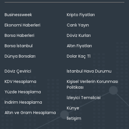
Businessweek
Kripto Fiyatları
Ekonomi Haberleri
Canlı Yayın
Borsa Haberleri
Döviz Kurları
Borsa İstanbul
Altın Fiyatları
Dünya Borsaları
Dolar Kaç Tl
Döviz Çevirici
İstanbul Hava Durumu
KDV Hesaplama
Kişisel Verilerin Korunması
Politikası
Yüzde Hesaplama
İzleyici Temsilcisi
İndirim Hesaplama
Künye
Altın ve Gram Hesaplama
İletişim