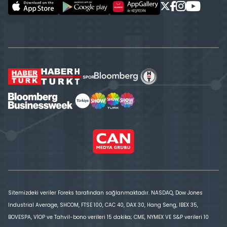
Sitemizdeki veriler Foreks tarafından sağlanmaktadır. NASDAQ, Dow Jones
Industrial Average, SHCOM, FTSE 100, CAC 40, DAX 30, Hang Seng, IBEX 35,
BOVESPA, VİOP ve Tahvil-bono verileri 15 dakika; CME, NYMEX VE S&P verileri 10