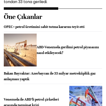
tondan 33 tona geriledi.
Öne Çıkanlar
OPEC+ petrol üretimini sabit tutma kararını teyit etti
ABD-Venezuela gerilimi petrol piyasasını
nasıl etkileyecek?
Bakan Bayraktar: Azerbaycan ile 33 milyar metreküplük gaz
anlaşması yaptık
Venezuela ile ABD’li petrol şirketleri
arasında tazminat krizi