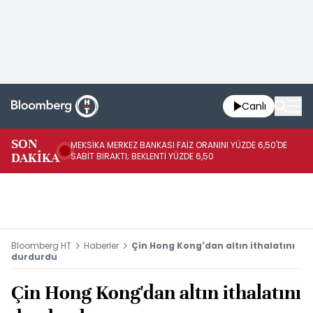
Canlı
SON
MEKSİKA MERKEZ BANKASI FAİZ ORANINI YÜZDE 6,50'DE
OY
DAKİKA
SABİT BIRAKTI; BEKLENTİ YÜZDE 6,50
AÇ
Bloomberg HT
Haberler
Çin Hong Kong'dan altın ithalatını
durdurdu
Çin Hong Kong'dan altın ithalatını