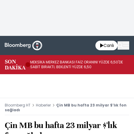
Canlı
SON
MEKSİKA MERKEZ BANKASI FAİZ ORANINI YÜZDE 6,50'DE
OY
DAKİKA
SABİT BIRAKTI; BEKLENTİ YÜZDE 6,50
AÇ
Bloomberg HT
Haberler
Çin MB bu hafta 23 milyar $’lık fon
sağladı
Çin MB bu hafta 23 milyar $'lık