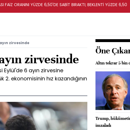
I FAİZ ORANINI YÜZDE 6,50'DE SABİT BIRAKTI; BEKLENTİ YÜZDE 6,50
ayın zirvesinde
Öne Çıka
 ayın zirvesinde
Altın tekrar 5 bin
Eylül'de 6 ayın zirvesine
k 2. ekonomisinin hız kazandığının
Trump, hükümetin 
imzaladı