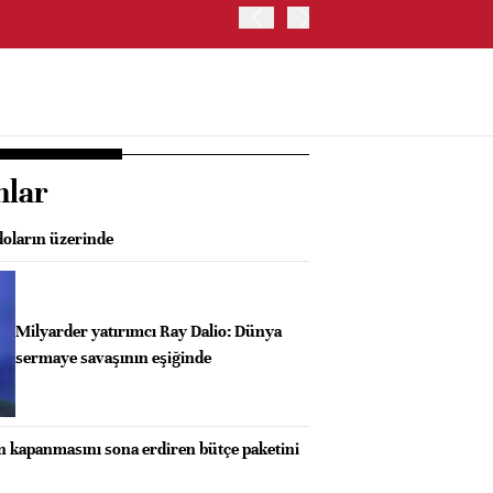
OYAK ÇİMENTO İKİNCİ ÇEY
nlar
 doların üzerinde
Milyarder yatırımcı Ray Dalio: Dünya
sermaye savaşının eşiğinde
kapanmasını sona erdiren bütçe paketini