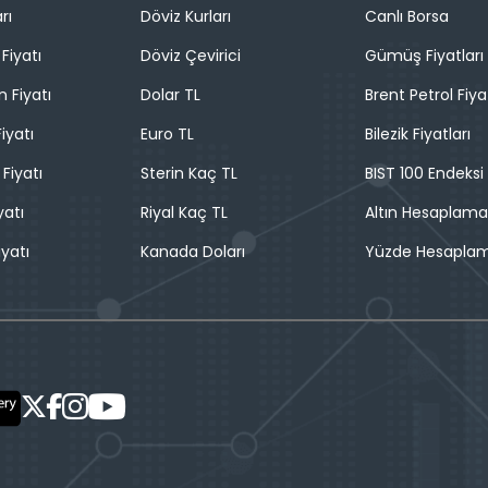
rı
Döviz Kurları
Canlı Borsa
Fiyatı
Döviz Çevirici
Gümüş Fiyatları
n Fiyatı
Dolar TL
Brent Petrol Fiya
iyatı
Euro TL
Bilezik Fiyatları
 Fiyatı
Sterin Kaç TL
BIST 100 Endeksi
yatı
Riyal Kaç TL
Altın Hesaplama
iyatı
Kanada Doları
Yüzde Hesapla