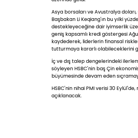
Asya borsaları ve Avustralya doları,
Başbakan Li Keqiang'ın bu yılki yüzd
destekleyeceğine dair iyimserlik üze
geniş kapsamlı kredi göstergesi Ağus
kaydederek, liderlerin finansal risk
tutturmaya kararlı olabileceklerini g
İç ve dış talep dengelerindeki ilerl
söyleyen HSBC'nin baş Çin ekonomist
büyümesinde devam eden sıçramayı ya
HSBC'nin nihai PMI verisi 30 Eylül'de, 
açıklanacak.