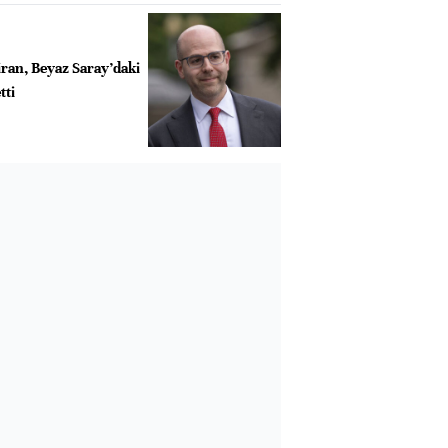
an, Beyaz Saray’daki
tti