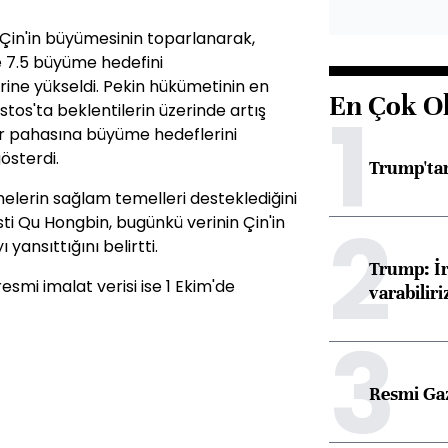
 Çin'in büyümesinin toparlanarak,
e 7.5 büyüme hedefini
rine yükseldi. Pekin hükümetinin en
En Çok O
1
tos'ta beklentilerin üzerinde artış
ler pahasına büyüme hedeflerini
österdi.
Trump'tan
emelerin sağlam temelleri desteklediğini
2
i Qu Hongbin, bugünkü verinin Çin'in
nsıttığını belirtti.
Trump: İr
resmi imalat verisi ise 1 Ekim'de
varabiliri
3
Resmi Ga