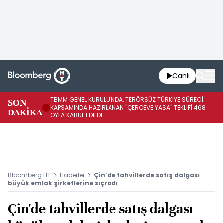
Canlı
TBMM GENEL KURULU'NDA, TERÖRSÜZ TÜRKİYE SÜRECİ
SON
TR
KAPSAMINDA HAZIRLANAN "ÇERÇEVE YASA" TEKLİFİ 468
DAKİKA
TA
OYLA KABUL EDİLDİ
Bloomberg HT
Haberler
Çin’de tahvillerde satış dalgası
büyük emlak şirketlerine sıçradı
Çin'de tahvillerde satış dalgası