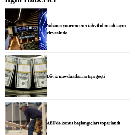
Yabancı yatırımcının tahvil alımı altı ayın
zirvesinde
Döviz mevduatları artışa geçti
ABD'de konut başlangıçları toparlandı