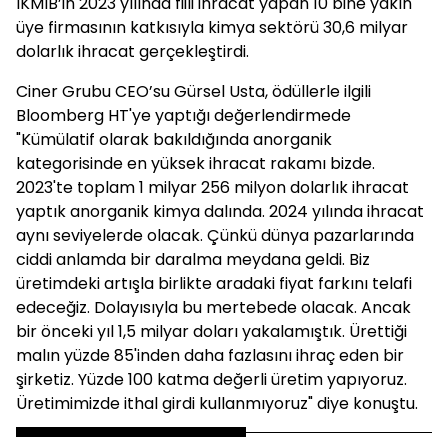
İKMİB’in 2023 yılında fiili ihracat yapan 10 bine yakın
üye firmasının katkısıyla kimya sektörü 30,6 milyar
dolarlık ihracat gerçekleştirdi.
Ciner Grubu CEO’su Gürsel Usta, ödüllerle ilgili
Bloomberg HT'ye yaptığı değerlendirmede
"Kümülatif olarak bakıldığında anorganik
kategorisinde en yüksek ihracat rakamı bizde.
2023'te toplam 1 milyar 256 milyon dolarlık ihracat
yaptık anorganik kimya dalında. 2024 yılında ihracat
aynı seviyelerde olacak. Çünkü dünya pazarlarında
ciddi anlamda bir daralma meydana geldi. Biz
üretimdeki artışla birlikte aradaki fiyat farkını telafi
edeceğiz. Dolayısıyla bu mertebede olacak. Ancak
bir önceki yıl 1,5 milyar doları yakalamıştık. Ürettiği
malın yüzde 85'inden daha fazlasını ihraç eden bir
şirketiz. Yüzde 100 katma değerli üretim yapıyoruz.
Üretimimizde ithal girdi kullanmıyoruz" diye konuştu.