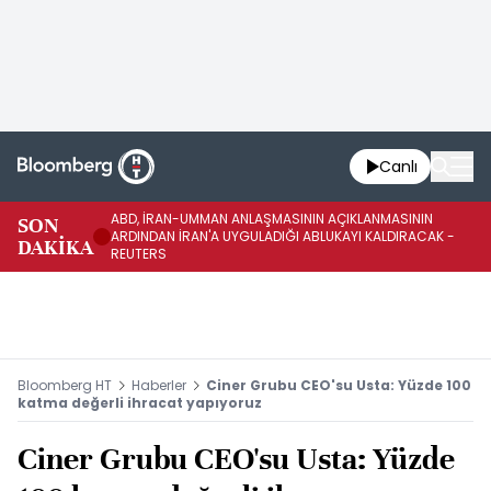
Canlı
ABD, İRAN-UMMAN ANLAŞMASININ AÇIKLANMASININ
AB
SON
ARDINDAN İRAN'A UYGULADIĞI ABLUKAYI KALDIRACAK -
GE
DAKİKA
REUTERS
UY
Bloomberg HT
Haberler
Ciner Grubu CEO'su Usta: Yüzde 100
katma değerli ihracat yapıyoruz
Ciner Grubu CEO'su Usta: Yüzde