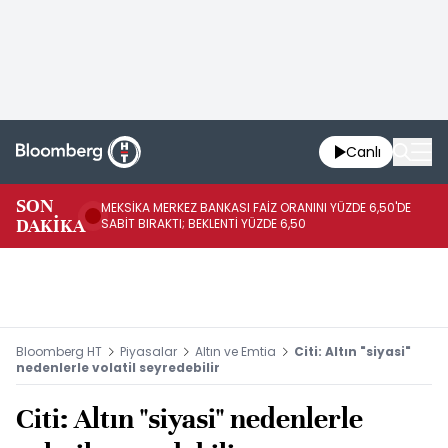
Canlı
SON
MEKSİKA MERKEZ BANKASI FAİZ ORANINI YÜZDE 6,50'DE
OY
DAKİKA
SABİT BIRAKTI; BEKLENTİ YÜZDE 6,50
AÇ
Bloomberg HT
Piyasalar
Altın ve Emtia
Citi: Altın "siyasi"
nedenlerle volatil seyredebilir
Citi: Altın "siyasi" nedenlerle