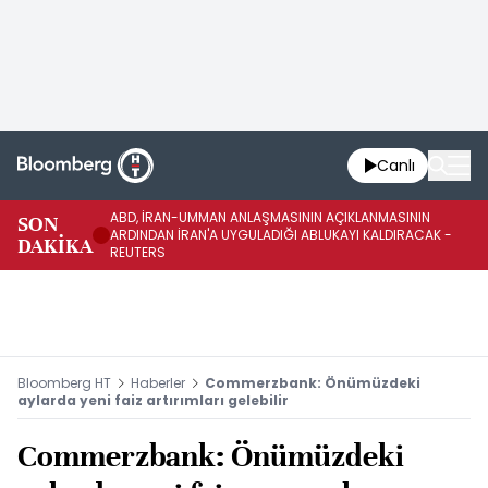
Canlı
ABD, İRAN-UMMAN ANLAŞMASININ AÇIKLANMASININ
AB
SON
ARDINDAN İRAN'A UYGULADIĞI ABLUKAYI KALDIRACAK -
GE
DAKİKA
REUTERS
UY
Bloomberg HT
Haberler
Commerzbank: Önümüzdeki
aylarda yeni faiz artırımları gelebilir
Commerzbank: Önümüzdeki