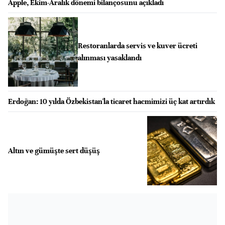
Apple, Ekim-Aralık dönemi bilançosunu açıkladı
Restoranlarda servis ve kuver ücreti
alınması yasaklandı
Erdoğan: 10 yılda Özbekistan'la ticaret hacmimizi üç kat artırdık
Altın ve gümüşte sert düşüş