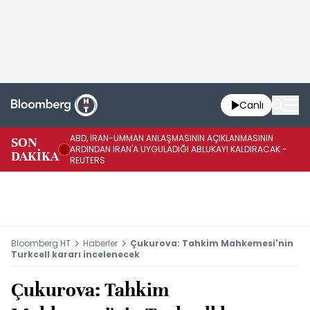
Canlı
ABD, İRAN-UMMAN ANLAŞMASININ AÇIKLANMASININ
AB
SON
ARDINDAN İRAN'A UYGULADIĞI ABLUKAYI KALDIRACAK -
GE
DAKİKA
REUTERS
UY
Bloomberg HT
Haberler
Çukurova: Tahkim Mahkemesi'nin
Turkcell kararı incelenecek
Çukurova: Tahkim