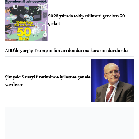
2026 yılında takip edilmesi gereken 50
şirket
ABD'de yargıç Trump'ın fonları dondurma kararını durdurdu
Şimşek: Sanayi üretiminde iyileşme genele
yayılıyor