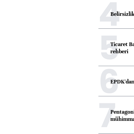
4
Belirsizli
5
Ticaret B
rehberi
6
EPDK'dan 
7
Pentagon'
mühimmat 