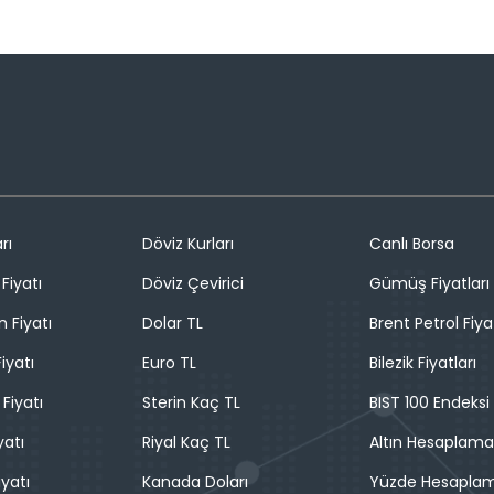
rı
Döviz Kurları
Canlı Borsa
Fiyatı
Döviz Çevirici
Gümüş Fiyatları
n Fiyatı
Dolar TL
Brent Petrol Fiya
iyatı
Euro TL
Bilezik Fiyatları
 Fiyatı
Sterin Kaç TL
BIST 100 Endeksi
yatı
Riyal Kaç TL
Altın Hesaplama
iyatı
Kanada Doları
Yüzde Hesapla