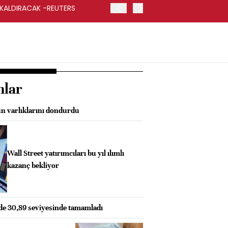
 KALDIRACAK -REUTERS
ABD DIŞİŞLERİ BAKANLIĞI
UYGULANACAK
nlar
n varlıklarını dondurdu
Wall Street yatırımcıları bu yıl ılımlı
kazanç bekliyor
zde 30,89 seviyesinde tamamladı