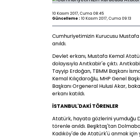
10 Kasım 2017, Cuma 08:45
Güncelleme :
10 Kasım 2017, Cuma 09:13
Cumhuriyetimizin Kurucusu Mustafa 
anıldı.
Devlet erkanı, Mustafa Kemal Atatür
dolayısıyla Anıtkabir'e çıktı. Anıt
Tayyip Erdoğan, TBMM Başkanı İsma
Kemal Kılıçdaroğlu, MHP Genel Başk
Başkanı Orgeneral Hulusi Akar, baka
erkanı katıldı.
İSTANBUL'DAKİ TÖRENLER
Atatürk, hayata gözlerini yumduğu
törenle anıldı. Beşiktaş'tan Dolmab
Kadıköy'de de Atatürk'ü anmak için 