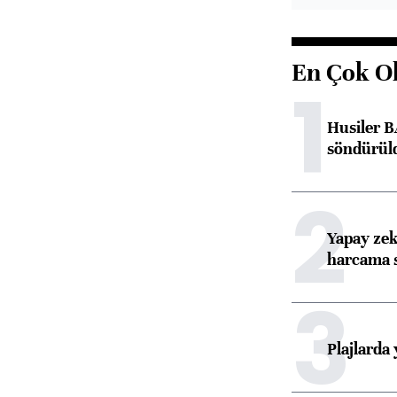
En Çok O
1
Husiler B
söndürül
2
Yapay zek
harcama 
3
Plajlarda