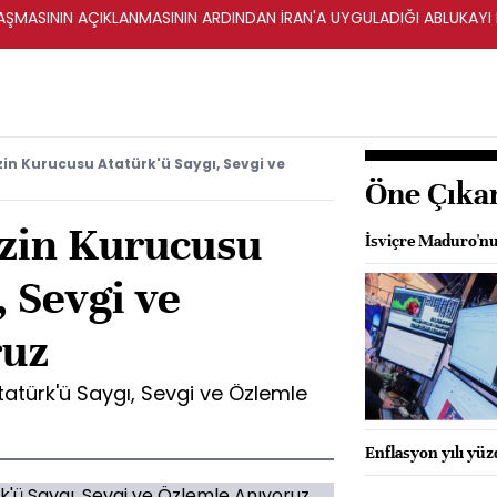
ŞMASININ AÇIKLANMASININ ARDINDAN İRAN'A UYGULADIĞI ABLUKAYI
n Kurucusu Atatürk'ü Saygı, Sevgi ve
Öne Çıka
zin Kurucusu
İsviçre Maduro'nu
, Sevgi ve
ruz
atürk'ü Saygı, Sevgi ve Özlemle
Enflasyon yılı yü