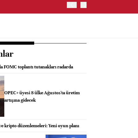
ABD HAZİNE BAKANLIĞI'NIN
nlar
da FOMC toplantı tutanakları radarda
OPEC+ üyesi 8 ülke Ağustos'ta üretim
artışına gidecek
e kripto düzenlemeleri: Yeni oyun planı