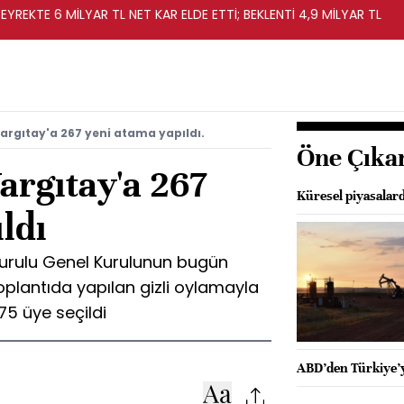
EYREKTE 6 MİLYAR TL NET KAR ELDE ETTİ; BEKLENTİ 4,9 MİLYAR TL
Yargıtay'a 267 yeni atama yapıldı.
Öne Çıka
Yargıtay'a 267
Küresel piyasalar
ldı
Kurulu Genel Kurulunun bugün
oplantıda yapılan gizli oylamayla
75 üye seçildi
ABD’den Türkiye’y