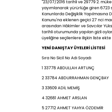
"23/07/2016 tarihli ve 29779 2. mük
yayımlanarak yürürlüğe giren 6723 s
Kanunlarda Değişiklik Yapılmasına Da
Kanunu'na eklenen geçici 27 nci mad
arasından Hâkimler ve Savcılar Yük
tarihli oturumunda yapılan gizli oyl
üyeliğine seçilenlere ilişkin liste ekt
YENİ DANIŞTAY ÜYELERİ LİSTESİ
Sıra No Sicil No Adı Soyadı
1 33778 ABDULLAH ARTUNÇ
2 33784 ABDURRAHMAN GENÇBAY
3 33609 ADİL MEMİŞ
4 32681 AHMET ARSLAN
5 27712 AHMET YAHYA ÖZDEMİR