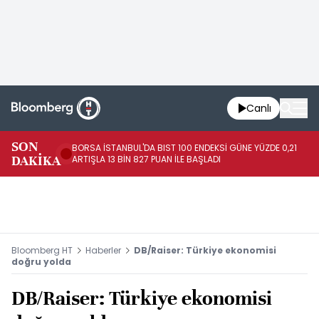
Canlı
SON
BORSA İSTANBUL'DA BIST 100 ENDEKSİ GÜNE YÜZDE 0,21
GÜ
DAKİKA
ARTIŞLA 13 BİN 827 PUAN İLE BAŞLADI
TA
Bloomberg HT
Haberler
DB/Raiser: Türkiye ekonomisi
doğru yolda
DB/Raiser: Türkiye ekonomisi