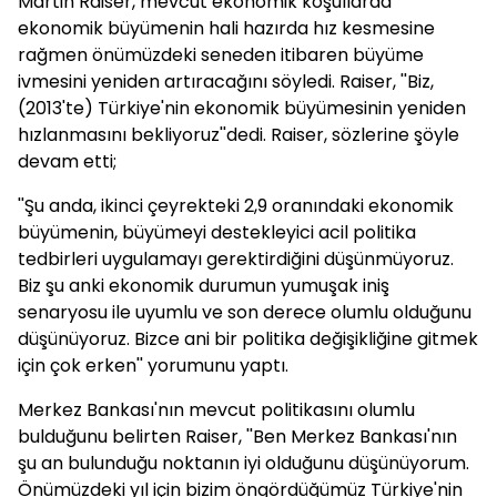
Martin Raiser, mevcut ekonomik koşullarda
ekonomik büyümenin hali hazırda hız kesmesine
rağmen önümüzdeki seneden itibaren büyüme
ivmesini yeniden artıracağını söyledi. Raiser, ''Biz,
(2013'te) Türkiye'nin ekonomik büyümesinin yeniden
hızlanmasını bekliyoruz''dedi. Raiser, sözlerine şöyle
devam etti;
''Şu anda, ikinci çeyrekteki 2,9 oranındaki ekonomik
büyümenin, büyümeyi destekleyici acil politika
tedbirleri uygulamayı gerektirdiğini düşünmüyoruz.
Biz şu anki ekonomik durumun yumuşak iniş
senaryosu ile uyumlu ve son derece olumlu olduğunu
düşünüyoruz. Bizce ani bir politika değişikliğine gitmek
için çok erken'' yorumunu yaptı.
Merkez
Bankası'nın mevcut politikasını olumlu
bulduğunu belirten Raiser, ''Ben
Merkez
Bankası'nın
şu an bulunduğu noktanın iyi olduğunu düşünüyorum.
Önümüzdeki yıl için bizim öngördüğümüz Türkiye'nin