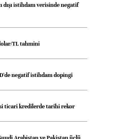
 dışı istihdam verisinde negatif
olar/TL tahmini
D'de negatif istihdam dopingi
i ticari kredilerde tarihi rekor
Suudi Arabistan ve Pakistan üçlü