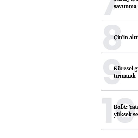
7
savunma 
8
Çin'in alt
9
Küresel gı
tırmandı
10
BofA: Yatı
yüksek se