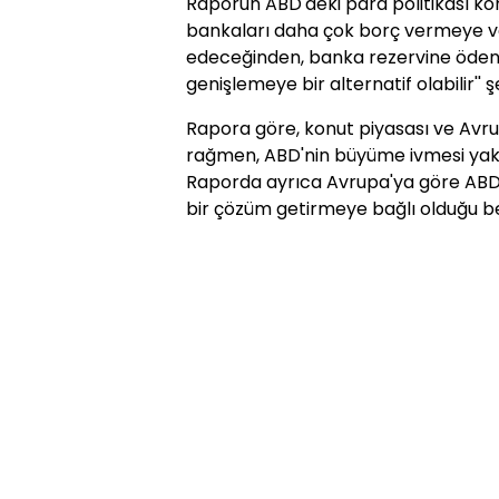
Raporun ABD'deki para politikası konusu
bankaları daha çok borç vermeye ve
edeceğinden, banka rezervine ödenen
genişlemeye bir alternatif olabilir''
Rapora göre, konut piyasası ve Avr
rağmen, ABD'nin büyüme ivmesi yak
Raporda ayrıca Avrupa'ya göre ABD'd
bir çözüm getirmeye bağlı olduğu beli