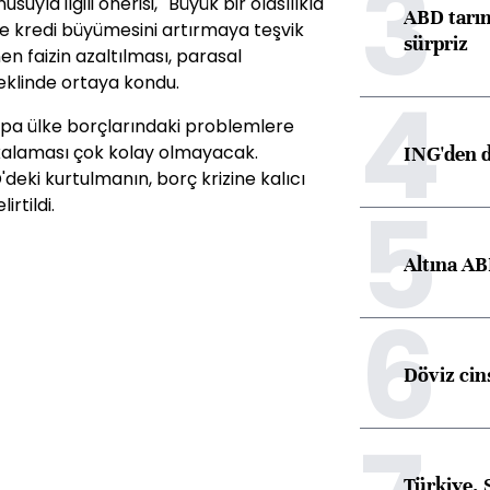
3
yla ilgili önerisi, ''Büyük bir olasılıkla
ABD tarım
 kredi büyümesini artırmaya teşvik
sürpriz
 faizin azaltılması, parasal
 şeklinde ortaya kondu.
4
upa ülke borçlarındaki problemlere
alaması çok kolay olmayacak.
ING'den d
eki kurtulmanın, borç krizine kalıcı
5
rtildi.
Altına AB
6
Döviz cins
Türkiye, 