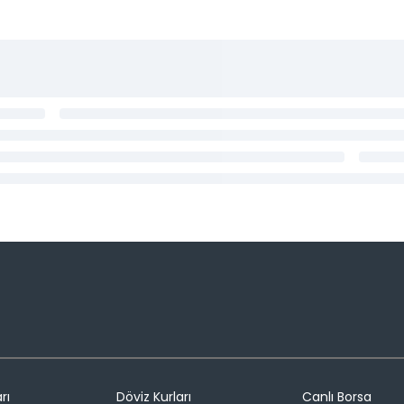
rı
Döviz Kurları
Canlı Borsa