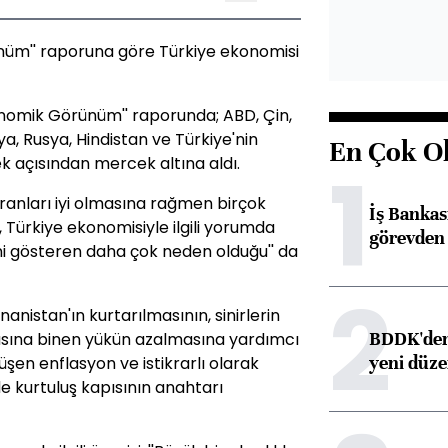
ünüm'' raporuna göre Türkiye ekonomisi
konomik Görünüm'' raporunda; ABD, Çin,
lya, Rusya, Hindistan ve Türkiye'nin
En Çok O
1
 açısından mercek altına aldı.
ranları iyi olmasına rağmen birçok
İş Banka
 Türkiye ekonomisiyle ilgili yorumda
görevden 
ini gösteren daha çok neden olduğu'' da
2
unanistan'ın kurtarılmasının, sinirlerin
BDDK'den 
asına binen yükün azalmasına yardımcı
yeni düz
üşen enflasyon ve istikrarlı olarak
e kurtuluş kapısının anahtarı