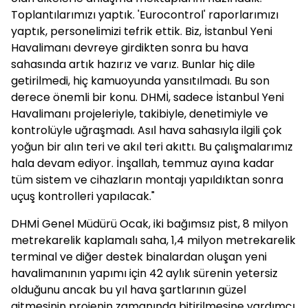
Toplantılarımızı yaptık. 'Eurocontrol' raporlarımızı
yaptık, personelimizi tefrik ettik. Biz, İstanbul Yeni
Havalimanı devreye girdikten sonra bu hava
sahasında artık hazırız ve varız. Bunlar hiç dile
getirilmedi, hiç kamuoyunda yansıtılmadı. Bu son
derece önemli bir konu. DHMİ, sadece İstanbul Yeni
Havalimanı projeleriyle, takibiyle, denetimiyle ve
kontrolüyle uğraşmadı. Asıl hava sahasıyla ilgili çok
yoğun bir alın teri ve akıl teri akıttı. Bu çalışmalarımız
hala devam ediyor. İnşallah, temmuz ayına kadar
tüm sistem ve cihazların montajı yapıldıktan sonra
uçuş kontrolleri yapılacak."
DHMİ Genel Müdürü Ocak, iki bağımsız pist, 8 milyon
metrekarelik kaplamalı saha, 1,4 milyon metrekarelik
terminal ve diğer destek binalardan oluşan yeni
havalimanının yapımı için 42 aylık sürenin yetersiz
olduğunu ancak bu yıl hava şartlarının güzel
gitmesinin projenin zamanında bitirilmesine yardımcı