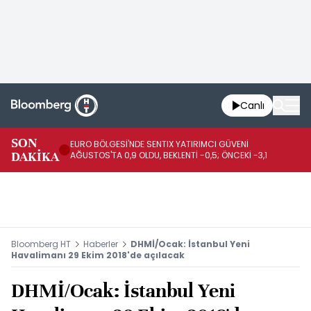
Canlı
SON
EURO BÖLGESİ'NDE SENTIX YATIRIMCI GÜVENİ
İR
DAKİKA
AĞUSTOS'TA 0,9 OLDU, BEKLENTİ -0,5; ÖNCEKİ -3,1
DE
Bloomberg HT
Haberler
DHMİ/Ocak: İstanbul Yeni
Havalimanı 29 Ekim 2018'de açılacak
DHMİ/Ocak: İstanbul Yeni