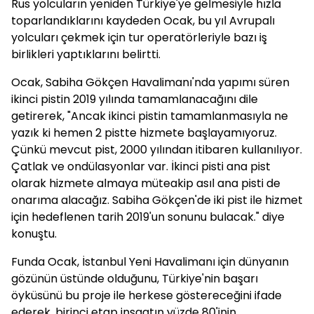
Rus yolcuların yeniden Türkiye'ye gelmesiyle hızla
toparlandıklarını kaydeden Ocak, bu yıl Avrupalı
yolcuları çekmek için tur operatörleriyle bazı iş
birlikleri yaptıklarını belirtti.
Ocak, Sabiha Gökçen Havalimanı'nda yapımı süren
ikinci pistin 2019 yılında tamamlanacağını dile
getirerek, "Ancak ikinci pistin tamamlanmasıyla ne
yazık ki hemen 2 pistte hizmete başlayamıyoruz.
Çünkü mevcut pist, 2000 yılından itibaren kullanılıyor.
Çatlak ve ondülasyonlar var. İkinci pisti ana pist
olarak hizmete almaya müteakip asıl ana pisti de
onarıma alacağız. Sabiha Gökçen'de iki pist ile hizmet
için hedeflenen tarih 2019'un sonunu bulacak." diye
konuştu.
Funda Ocak, İstanbul Yeni Havalimanı için dünyanın
gözünün üstünde olduğunu, Türkiye'nin başarı
öyküsünü bu proje ile herkese göstereceğini ifade
ederek, birinci etap inşaatın yüzde 80'inin