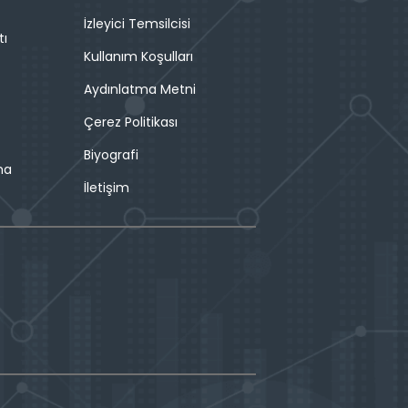
İzleyici Temsilcisi
tı
Kullanım Koşulları
Aydınlatma Metni
Çerez Politikası
Biyografi
ma
İletişim