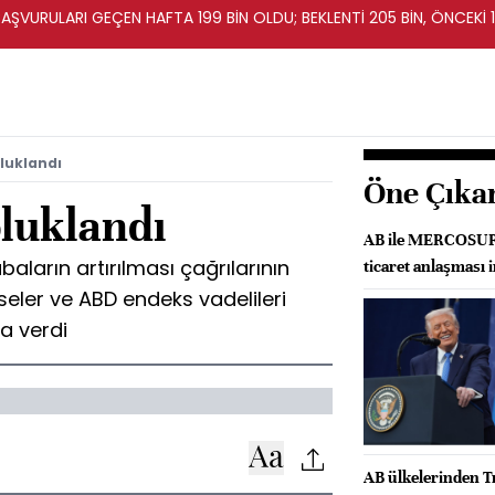
BAŞVURULARI GEÇEN HAFTA 199 BİN OLDU; BEKLENTİ 205 BİN, ÖNCEKİ 1
oluklandı
Öne Çıka
oluklandı
AB ile MERCOSUR a
baların artırılması çağrılarının
ticaret anlaşması 
seler ve ABD endeks vadelileri
a verdi
AB ülkelerinden T