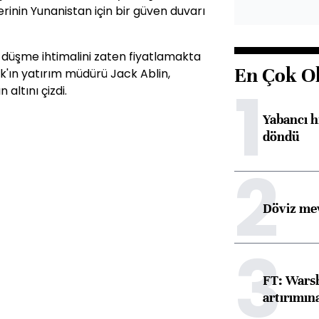
rinin Yunanistan için bir güven duvarı
 düşme ihtimalini zaten fiyatlamakta
En Çok O
k'ın yatırım müdürü Jack Ablin,
1
altını çizdi.
Yabancı h
döndü
2
Döviz mev
3
FT: Warsh
artırımın