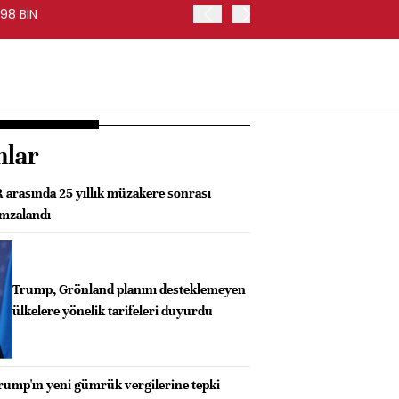
98 BİN
FED BAŞKANI WARSH, PİYA
nlar
rasında 25 yıllık müzakere sonrası
imzalandı
Trump, Grönland planını desteklemeyen
ülkelere yönelik tarifeleri duyurdu
rump'ın yeni gümrük vergilerine tepki