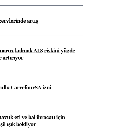
rvlerinde artış
 maruz kalmak ALS riskini yüzde
 artırıyor
şullu CarrefourSA izni
tavuk eti ve bal ihracatı için
il ışık bekliyor