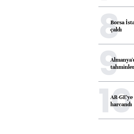
8
Borsa İst
çaldı
9
Almanya'd
tahminler
10
AR-GE'ye 
harcandı