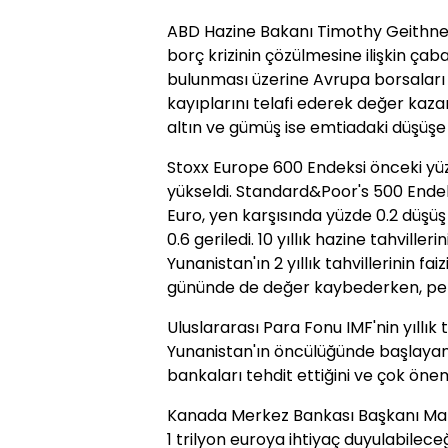
ABD Hazine Bakanı Timothy Geithner 
borç krizinin çözülmesine ilişkin çaba
bulunması üzerine Avrupa borsaları 
kayıplarını telafi ederek değer kazan
altın ve gümüş ise emtiadaki düşüşe 
Stoxx Europe 600 Endeksi önceki yü
yükseldi. Standard&Poor's 500 Endeks
Euro, yen karşısında yüzde 0.2 düşü
0.6 geriledi. 10 yıllık hazine tahviller
Yunanistan'ın 2 yıllık tahvillerinin fai
gününde de değer kaybederken, petro
Uluslararası Para Fonu IMF'nin yıllık
Yunanistan'ın öncülüğünde başlayan
bankaları tehdit ettiğini ve çok öneml
Kanada Merkez Bankası Başkanı Mark
1 trilyon euroya ihtiyaç duyulabilec