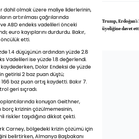
dahil olmak üzere maliye liderlerinin,
ların artırılması çağrılarında
Trump, Erdoğan'ı
ve ABD endeks vadelileri önceki
üyeliğine davet ett
dı; euro kayıplarını durdurdu. Bakır,
öncülük etti.
zde 1.4 düşüşünün ardından yüzde 2.8
 Vadelileri ise yüzde 1.8 değerlendi.
ş kaydederken, Dolar Endeksi de yüzde
inin getirisi 2 baz puan düştü;
zi 166 baz puan artış kaydetti. Bakır 7.
l geri sıçradı.
 toplantılarında konuşan Geithner,
 borç krizinin çözülmemesinin,
i riskler taşıdığına dikkat çekti.
 Carney, bölgedeki krizin çözümü için
eğini belirtirken, Almanya Başbakanı