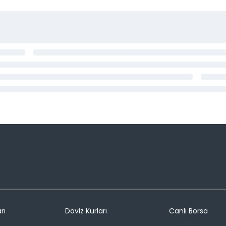
rı
Döviz Kurları
Canlı Borsa