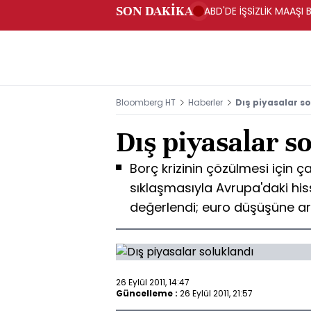
SON DAKİKA
ABD'DE İŞSİZLİK MAAŞI 
Bloomberg HT
Haberler
Dış piyasalar s
Dış piyasalar s
Borç krizinin çözülmesi için ça
sıklaşmasıyla Avrupa'daki his
değerlendi; euro düşüşüne ar
26 Eylül 2011, 14:47
Güncelleme :
26 Eylül 2011, 21:57