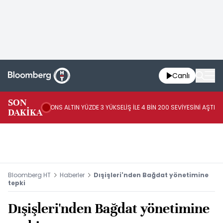
Canlı
AB
SON
ONS ALTIN YÜZDE 3 YÜKSELİŞ İLE 4 BİN 200 SEVİYESİNİ AŞTI
44
DAKİKA
AR
Bloomberg HT
Haberler
Dışişleri'nden Bağdat yönetimine
tepki
Dışişleri'nden Bağdat yönetimine