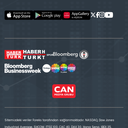
Sitemizdeki veriler Foreks tarafından sağlanmaktadır. NASDAQ, Dow Jones
Industrial Average, SHCOM, FTSE 100, CAC 40, DAX 30, Hang Seng, IBEX 35,