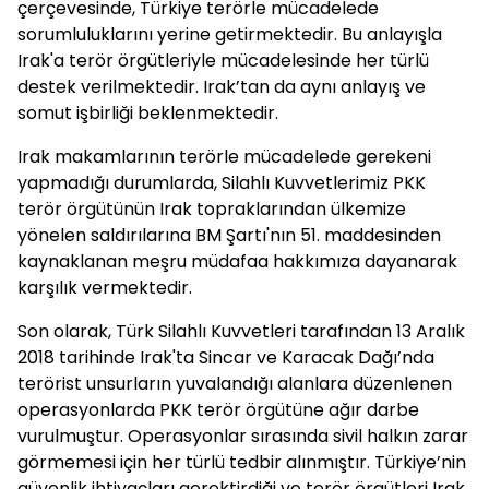
çerçevesinde, Türkiye terörle mücadelede
sorumluluklarını yerine getirmektedir. Bu anlayışla
Irak'a terör örgütleriyle mücadelesinde her türlü
destek verilmektedir. Irak’tan da aynı anlayış ve
somut işbirliği beklenmektedir.
Irak makamlarının terörle mücadelede gerekeni
yapmadığı durumlarda, Silahlı Kuvvetlerimiz PKK
terör örgütünün Irak topraklarından ülkemize
yönelen saldırılarına BM Şartı'nın 51. maddesinden
kaynaklanan meşru müdafaa hakkımıza dayanarak
karşılık vermektedir.
Son olarak, Türk Silahlı Kuvvetleri tarafından 13 Aralık
2018 tarihinde Irak'ta Sincar ve Karacak Dağı’nda
terörist unsurların yuvalandığı alanlara düzenlenen
operasyonlarda PKK terör örgütüne ağır darbe
vurulmuştur. Operasyonlar sırasında sivil halkın zarar
görmemesi için her türlü tedbir alınmıştır. Türkiye’nin
güvenlik ihtiyaçları gerektirdiği ve terör örgütleri Irak