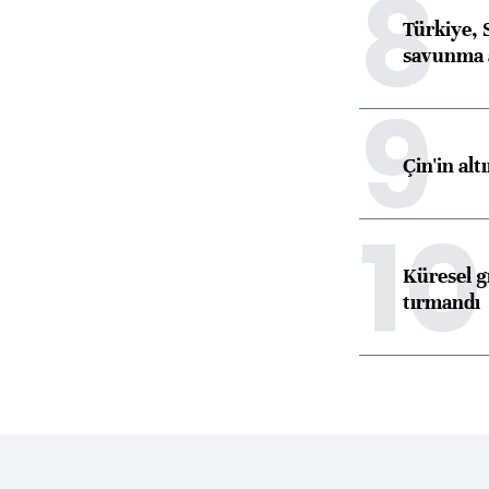
8
Türkiye, 
savunma 
9
Çin'in alt
10
Küresel gı
tırmandı