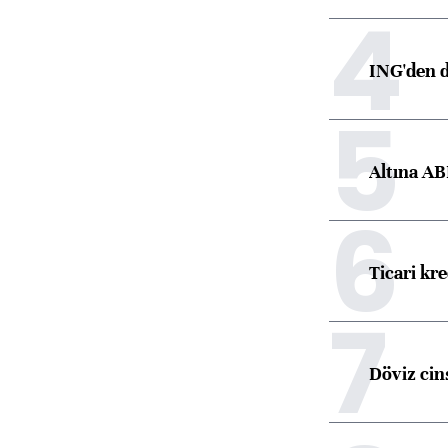
4
ING'den d
5
Altına AB
6
Ticari kr
7
Döviz cins