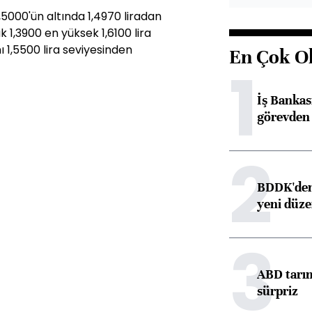
,5000'ün altında 1,4970 liradan
 1,3900 en yüksek 1,6100 lira
ı 1,5500 lira seviyesinden
En Çok O
1
İş Banka
görevden 
2
BDDK'den 
yeni düz
3
ABD tarım
sürpriz