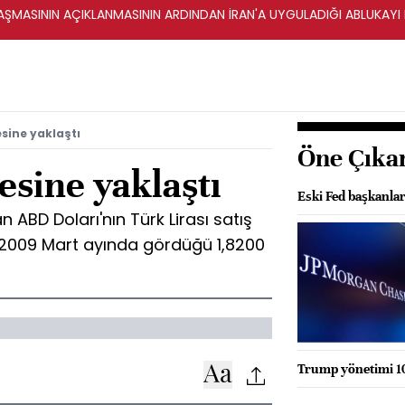
ŞMASININ AÇIKLANMASININ ARDINDAN İRAN'A UYGULADIĞI ABLUKAYI
esine yaklaştı
Öne Çıka
esine yaklaştı
Eski Fed başkanla
n ABD Doları'nın Türk Lirası satış
k, 2009 Mart ayında gördüğü 1,8200
Trump yönetimi 100