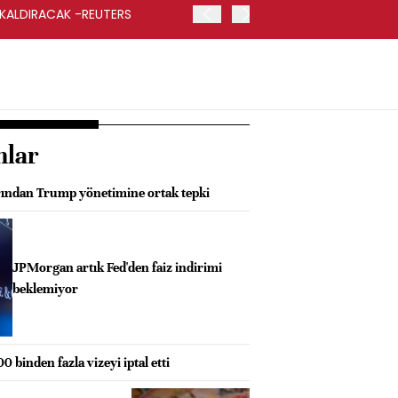
 KALDIRACAK -REUTERS
ABD DIŞİŞLERİ BAKANLIĞI
UYGULANACAK
nlar
rından Trump yönetimine ortak tepki
JPMorgan artık Fed'den faiz indirimi
beklemiyor
 binden fazla vizeyi iptal etti