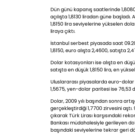
Dün günü kapanış saatlerinde 1,8080 
açılışta 1,8130 liradan güne başladı.
1,8150 lira seviyelerine yükselen dol
liraya çıktı.
İstanbul serbest piyasada saat 09.20 
1,8150, euro alışta 2,4600, satışta 2,
Dolar kotasyonları ise alışta en düşük 
satışta en düşük 1,8150 lira, en yükse
Uluslararası piyasalarda euro-dolar p
1,5675, yen-dolar paritesi ise 76,53
Dolar, 2009 yılı başından sonra art
gerçekleştirdiği 1,7700 zirvesini aştı
çıkarak Türk Lirası karşısındaki rek
Bankası müdahalesiyle gerileyen dola
başındaki seviyelerine tekrar geri 