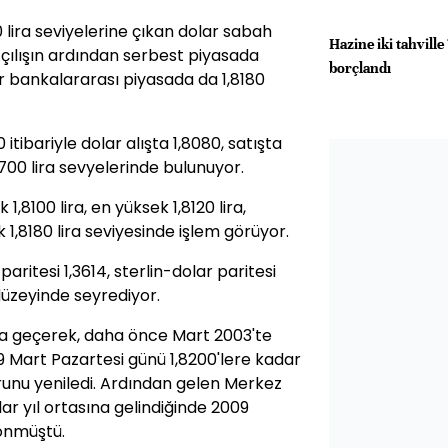
lira seviyelerine çıkan dolar sabah
Hazine iki tahville
 Açılışın ardından serbest piyasada
borçlandı
ar bankalararası piyasada da 1,8180
itibariyle dolar alışta 1,8080, satışta
4700 lira sevyelerinde bulunuyor.
1,8100 lira, en yüksek 1,8120 lira,
k 1,8180 lira seviyesinde işlem görüyor.
aritesi 1,3614, sterlin-dolar paritesi
 düzeyinde seyrediyor.
ışa geçerek, daha önce Mart 2003'te
. 9 Mart Pazartesi günü 1,8200'lere kadar
orunu yeniledi. Ardından gelen Merkez
r yıl ortasına gelindiğinde 2009
dönmüştü.