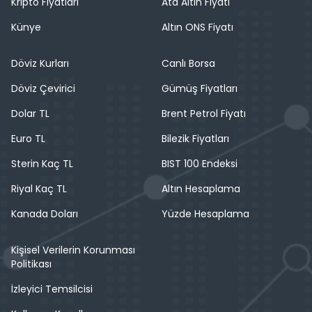
Kripto Fiyatları
Ata Altın Fiyatı
Künye
Altın ONS Fiyatı
Döviz Kurları
Canlı Borsa
Döviz Çevirici
Gümüş Fiyatları
Dolar TL
Brent Petrol Fiyatı
Euro TL
Bilezik Fiyatları
Sterin Kaç TL
BIST 100 Endeksi
Riyal Kaç TL
Altın Hesaplama
Kanada Doları
Yüzde Hesaplama
Kişisel Verilerin Korunması
Politikası
İzleyici Temsilcisi