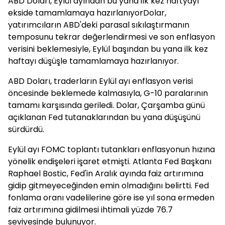
ABD Doları, Eylül ayından bu yana ilk kez haftyayı
ekside tamamlamaya hazırlanıyorDolar,
yatırımcıların ABD'deki parasal sıkılaştırmanın
temposunu tekrar değerlendirmesi ve son enflasyon
verisini beklemesiyle, Eylül başından bu yana ilk kez
haftayı düşüşle tamamlamaya hazırlanıyor.
ABD Doları, traderların Eylül ayı enflasyon verisi
öncesinde beklemede kalmasıyla, G-10 paralarının
tamamı karşısında geriledi. Dolar, Çarşamba günü
açıklanan Fed tutanaklarından bu yana düşüşünü
sürdürdü.
Eylül ayı FOMC toplantı tutankları enflasyonun hızına
yönelik endişeleri işaret etmişti. Atlanta Fed Başkanı
Raphael Bostic, Fed'in Aralık ayında faiz artırımına
gidip gitmeyeceğinden emin olmadığını belirtti. Fed
fonlama oranı vadelilerine göre ise yıl sona ermeden
faiz artırımına gidilmesi ihtimali yüzde 76.7
seviyesinde bulunuyor.