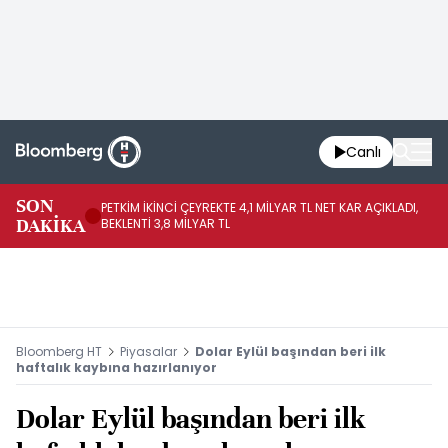
Canlı
SON
PETKİM İKİNCİ ÇEYREKTE 4,1 MİLYAR TL NET KAR AÇIKLADI,
İR
DAKİKA
BEKLENTİ 3,8 MİLYAR TL
UY
Bloomberg HT
Piyasalar
Dolar Eylül başından beri ilk
haftalık kaybına hazırlanıyor
Dolar Eylül başından beri ilk