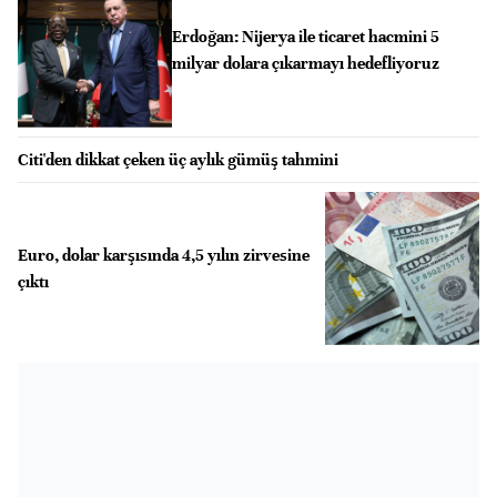
Erdoğan: Nijerya ile ticaret hacmini 5
milyar dolara çıkarmayı hedefliyoruz
Citi'den dikkat çeken üç aylık gümüş tahmini
Euro, dolar karşısında 4,5 yılın zirvesine
çıktı