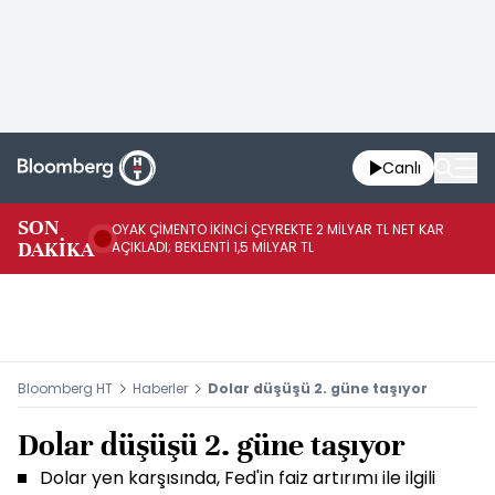
Canlı
İR
SON
OYAK ÇİMENTO İKİNCİ ÇEYREKTE 2 MİLYAR TL NET KAR
YÖ
DAKİKA
AÇIKLADI; BEKLENTİ 1,5 MİLYAR TL
OL
Bloomberg HT
Haberler
Dolar düşüşü 2. güne taşıyor
Dolar düşüşü 2. güne taşıyor
Dolar yen karşısında, Fed'in faiz artırımı ile ilgili