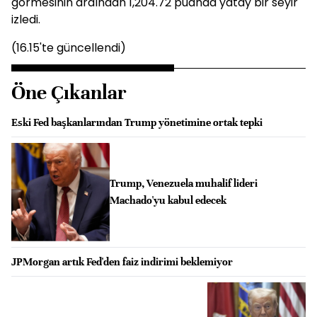
görmesinin ardından 1,204.72 puanda yatay bir seyir
izledi.
(16.15'te güncellendi)
Öne Çıkanlar
Eski Fed başkanlarından Trump yönetimine ortak tepki
Trump, Venezuela muhalif lideri
Machado'yu kabul edecek
JPMorgan artık Fed'den faiz indirimi beklemiyor