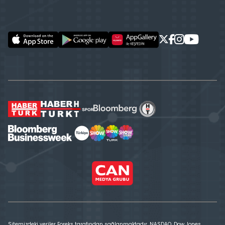
Sitemizdeki veriler Foreks tarafından sağlanmaktadır. NASDAQ, Dow Jones