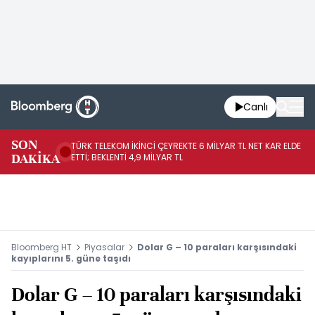
Canlı
SON
TÜRK TELEKOM İKİNCİ ÇEYREKTE 6 MİLYAR TL NET KAR ELDE
AB
DAKİKA
ETTİ; BEKLENTİ 4,9 MİLYAR TL
İR
Bloomberg HT
Piyasalar
Dolar G – 10 paraları karşısındaki
kayıplarını 5. güne taşıdı
Dolar G – 10 paraları karşısındaki