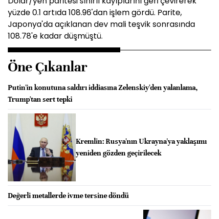
Dolar/yen paritesi sınırlı kayıplarını geri çevirerek
yüzde 0.1 artıda 108.96'dan işlem gördü. Parite,
Japonya'da açıklanan dev mali teşvik sonrasında
108.78'e kadar düşmüştü.
Öne Çıkanlar
Putin'in konutuna saldırı iddiasına Zelenskiy'den yalanlama,
Trump'tan sert tepki
Kremlin: Rusya'nın Ukrayna'ya yaklaşımı
yeniden gözden geçirilecek
Değerli metallerde ivme tersine döndü