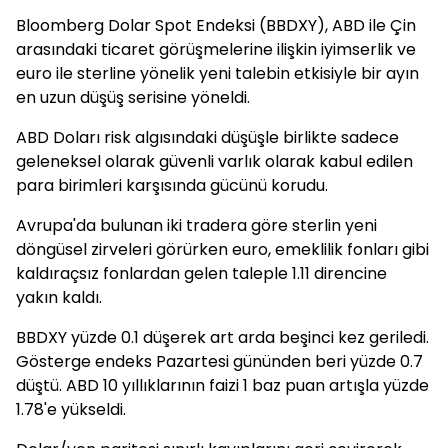
Bloomberg Dolar Spot Endeksi (BBDXY), ABD ile Çin
arasındaki ticaret görüşmelerine ilişkin iyimserlik ve
euro ile sterline yönelik yeni talebin etkisiyle bir ayın
en uzun düşüş serisine yöneldi.
ABD Doları risk algısındaki düşüşle birlikte sadece
geleneksel olarak güvenli varlık olarak kabul edilen
para birimleri karşısında gücünü korudu.
Avrupa'da bulunan iki tradera göre sterlin yeni
döngüsel zirveleri görürken euro, emeklilik fonları gibi
kaldıraçsız fonlardan gelen taleple 1.11 direncine
yakın kaldı.
BBDXY yüzde 0.1 düşerek art arda beşinci kez geriledi.
Gösterge endeks Pazartesi gününden beri yüzde 0.7
düştü. ABD 10 yıllıklarının faizi 1 baz puan artışla yüzde
1.78'e yükseldi.