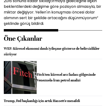
2016 sonuna kadar sıkılaştırmaya gideceğine ilişkin
beklentilerdeki değişime göre pozisyon almasıyla, bir
miktar değişiyor. Yellen'ın konuşması öncesi dolar
alımının sert bir şekilde artacağını düşünmüyorum”
şeklinde görüş bildirdi.
Öne Çıkanlar
WEF: Küresel ekonomi ılımlı iyileşme gösterse de belirsizlikler
sürüyor
Fitch'ten küresel arz fazlası gölgesinde
Venezuela-İran petrol analizi
Trump, Fed başkanlığı için artık Hassett'e mesafeli