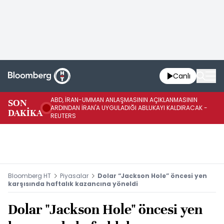
Canlı
ABD, İRAN-UMMAN ANLAŞMASININ AÇIKLANMASININ
AB
SON
ARDINDAN İRAN'A UYGULADIĞI ABLUKAYI KALDIRACAK -
GE
DAKİKA
REUTERS
UY
Bloomberg HT
Piyasalar
Dolar “Jackson Hole” öncesi yen
karşısında haftalık kazancına yöneldi
Dolar "Jackson Hole" öncesi yen