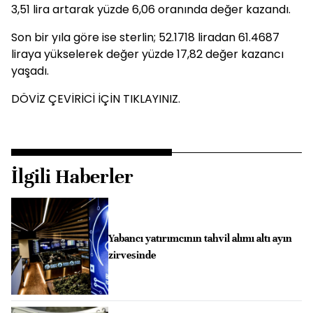
3,51 lira artarak yüzde 6,06 oranında değer kazandı.
Son bir yıla göre ise sterlin; 52.1718 liradan 61.4687
liraya yükselerek değer yüzde 17,82 değer kazancı
yaşadı.
DÖVİZ ÇEVİRİCİ İÇİN TIKLAYINIZ.
İlgili Haberler
Yabancı yatırımcının tahvil alımı altı ayın
zirvesinde