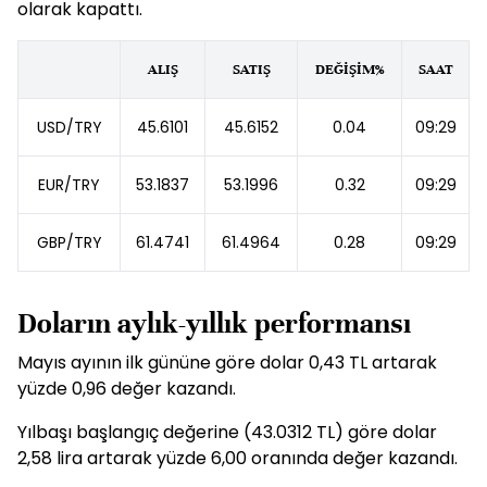
olarak kapattı.
ALIŞ
SATIŞ
DEĞİŞİM%
SAAT
USD/TRY
45.6101
45.6152
0.04
09:29
EUR/TRY
53.1837
53.1996
0.32
09:29
GBP/TRY
61.4741
61.4964
0.28
09:29
Doların aylık-yıllık performansı
Mayıs ayının ilk gününe göre dolar 0,43 TL artarak
yüzde 0,96 değer kazandı.
Yılbaşı başlangıç değerine (43.0312 TL) göre dolar
2,58 lira artarak yüzde 6,00 oranında değer kazandı.