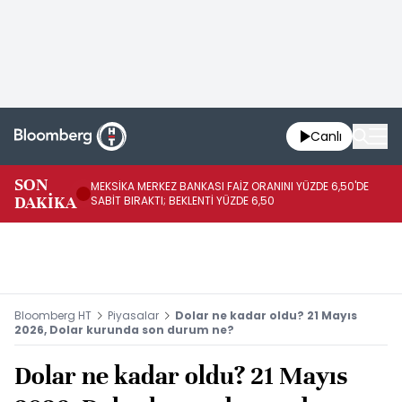
Canlı
SON
MEKSİKA MERKEZ BANKASI FAİZ ORANINI YÜZDE 6,50'DE
OY
DAKİKA
SABİT BIRAKTI; BEKLENTİ YÜZDE 6,50
AÇ
Bloomberg HT
Piyasalar
Dolar ne kadar oldu? 21 Mayıs
2026, Dolar kurunda son durum ne?
Dolar ne kadar oldu? 21 Mayıs